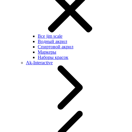
Все jim scale
Водный акрил
Спиртовой акрил
Маркеры
Наборы красок
Ak-Interactive