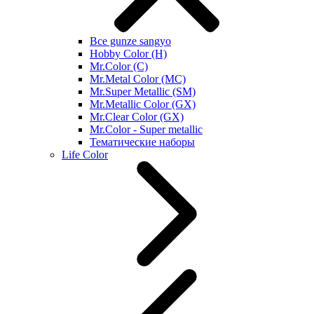
Все gunze sangyo
Hobby Color (H)
Mr.Color (C)
Mr.Metal Color (MC)
Mr.Super Metallic (SM)
Mr.Metallic Color (GX)
Mr.Clear Color (GX)
Mr.Color - Super metallic
Тематические наборы
Life Color