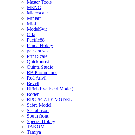
Master Tools
MENG
Microscale
Miniart
Miol
ModelSvit
Olfa
Pacific88
Panda Hobby
petr dousek
Print Scale
Quickboost
Quinta Studio
RB Productions
Red Anvil
Revell
RFM (Rye Field Model)
Roden
RPG SCALE MODEL
Sabre Model
Sc Johnson
South front
Special Hobby
TAKOM
Tamiya