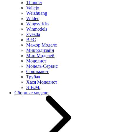
Thunder
Vallejo
Weizhuang
Wilder
Wingsy Kits
Winmodels
Zvezda
ВЭС
Мажор Моделс
Микродизайн
Мир Моделей
Моделист
Модель-Сервис
Союзмакет
Трубач
Хася Моделист
Э.В.М.
Сборные модели