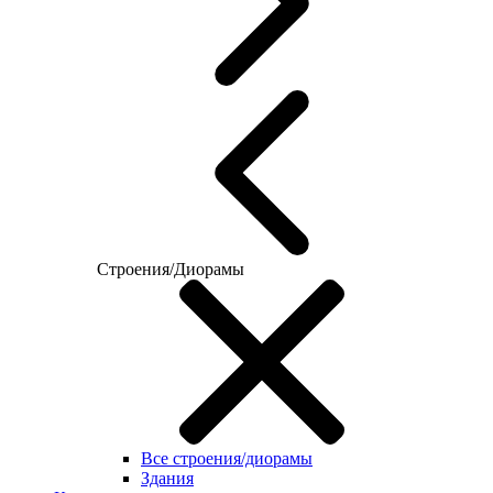
Строения/Диорамы
Все строения/диорамы
Здания