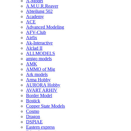
A-Model
A.M.U.R.Reaver
Abteilung 502
Academy
ACE
Advanced Modeling
AFV-Club
Airfix
Ak-Interactive
Alclad II
ALLMODELS
amigo models
AMK
AMMO of Mig
Ark models
Arma Hobby
AURORA Hobby
AVART ARHIV
Border Model
Bostick
Copper State Models
Cosmo
Dragon
DSPIAE
Eastern express