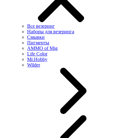
Все везеринг
Наборы для везеринга
Смывки
Пигменты
AMMO of Mig
Life Color
Mr.Hobby
Wilder