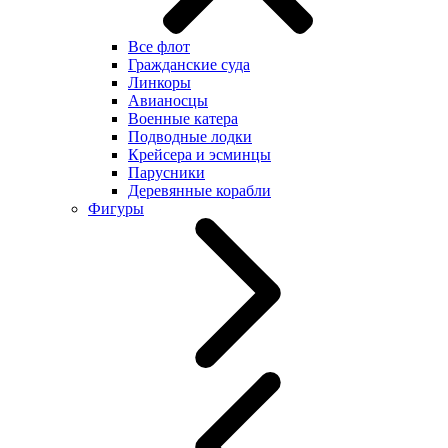
Все флот
Гражданские суда
Линкоры
Авианосцы
Военные катера
Подводные лодки
Крейсера и эсминцы
Парусники
Деревянные корабли
Фигуры