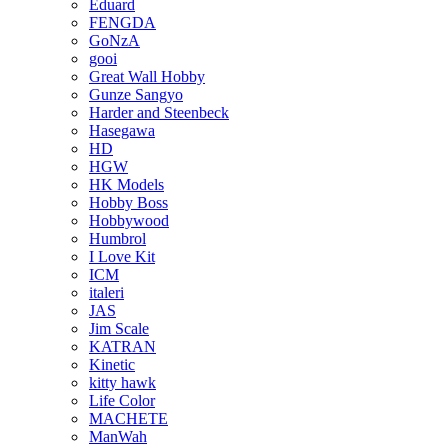
Eduard
FENGDA
GoNzA
gooi
Great Wall Hobby
Gunze Sangyo
Harder and Steenbeck
Hasegawa
HD
HGW
HK Models
Hobby Boss
Hobbywood
Humbrol
I Love Kit
ICM
italeri
JAS
Jim Scale
KATRAN
Kinetic
kitty hawk
Life Color
MACHETE
ManWah