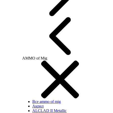
AMMO of Mig
Все ammo of mig
Акрил
ALCLAD II Metallic