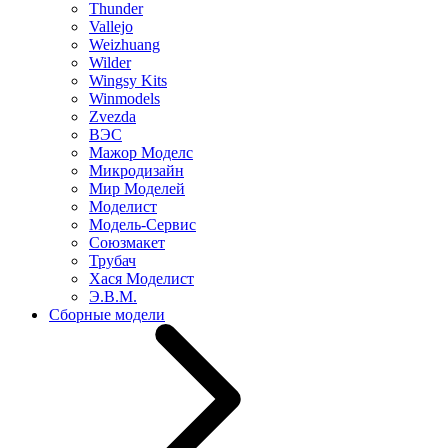
Thunder
Vallejo
Weizhuang
Wilder
Wingsy Kits
Winmodels
Zvezda
ВЭС
Мажор Моделс
Микродизайн
Мир Моделей
Моделист
Модель-Сервис
Союзмакет
Трубач
Хася Моделист
Э.В.М.
Сборные модели