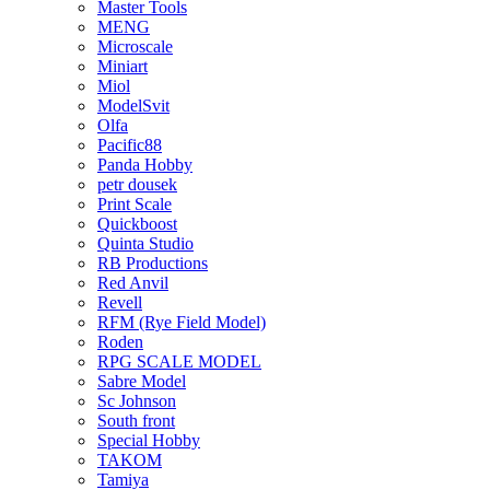
Master Tools
MENG
Microscale
Miniart
Miol
ModelSvit
Olfa
Pacific88
Panda Hobby
petr dousek
Print Scale
Quickboost
Quinta Studio
RB Productions
Red Anvil
Revell
RFM (Rye Field Model)
Roden
RPG SCALE MODEL
Sabre Model
Sc Johnson
South front
Special Hobby
TAKOM
Tamiya