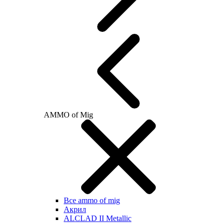
AMMO of Mig
Все ammo of mig
Акрил
ALCLAD II Metallic