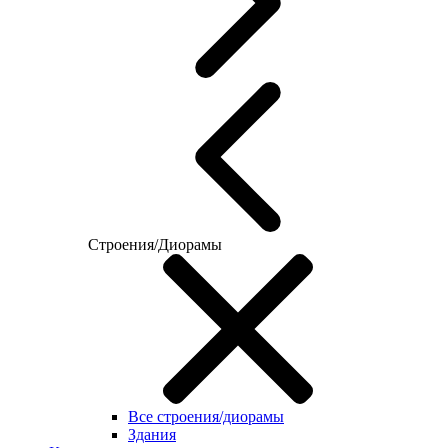
Строения/Диорамы
Все строения/диорамы
Здания