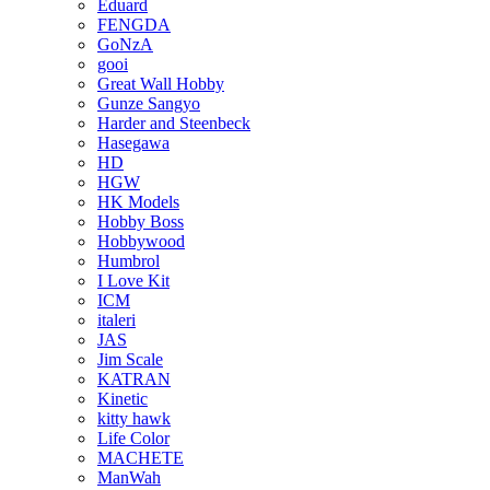
Eduard
FENGDA
GoNzA
gooi
Great Wall Hobby
Gunze Sangyo
Harder and Steenbeck
Hasegawa
HD
HGW
HK Models
Hobby Boss
Hobbywood
Humbrol
I Love Kit
ICM
italeri
JAS
Jim Scale
KATRAN
Kinetic
kitty hawk
Life Color
MACHETE
ManWah