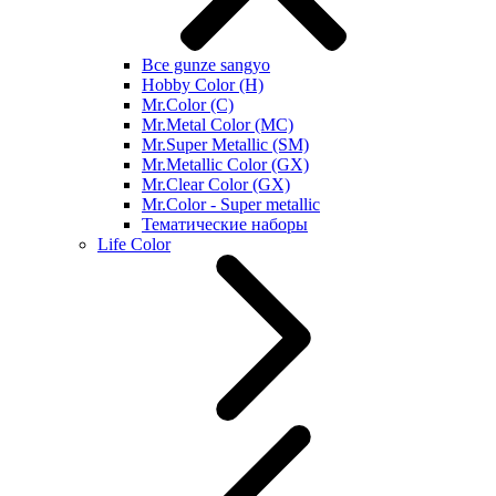
Все gunze sangyo
Hobby Color (H)
Mr.Color (C)
Mr.Metal Color (MC)
Mr.Super Metallic (SM)
Mr.Metallic Color (GX)
Mr.Clear Color (GX)
Mr.Color - Super metallic
Тематические наборы
Life Color