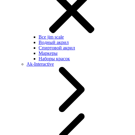
Все jim scale
Водный акрил
Спиртовой акрил
Маркеры
Наборы красок
Ak-Interactive