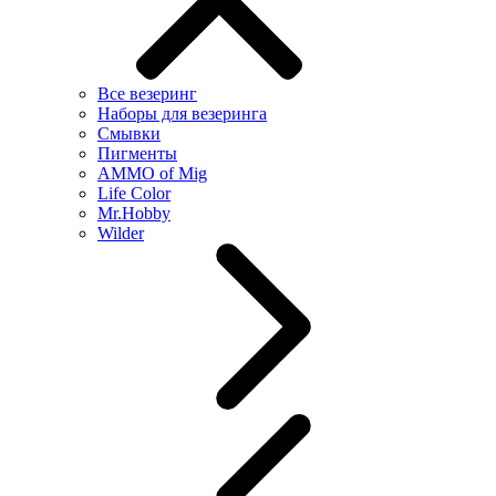
Все везеринг
Наборы для везеринга
Смывки
Пигменты
AMMO of Mig
Life Color
Mr.Hobby
Wilder