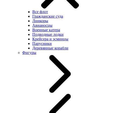
Все флот
Гражданские суда
Линкоры
Авианосцы
Военные катера
Подводные лодки
Крейсера и эсминцы
Парусники
Деревянные корабли
Фигуры