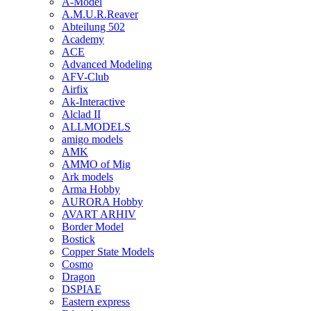
A-Model
A.M.U.R.Reaver
Abteilung 502
Academy
ACE
Advanced Modeling
AFV-Club
Airfix
Ak-Interactive
Alclad II
ALLMODELS
amigo models
AMK
AMMO of Mig
Ark models
Arma Hobby
AURORA Hobby
AVART ARHIV
Border Model
Bostick
Copper State Models
Cosmo
Dragon
DSPIAE
Eastern express