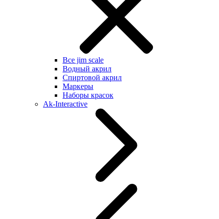
Все jim scale
Водный акрил
Спиртовой акрил
Маркеры
Наборы красок
Ak-Interactive