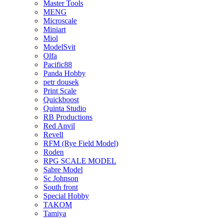
Master Tools
MENG
Microscale
Miniart
Miol
ModelSvit
Olfa
Pacific88
Panda Hobby
petr dousek
Print Scale
Quickboost
Quinta Studio
RB Productions
Red Anvil
Revell
RFM (Rye Field Model)
Roden
RPG SCALE MODEL
Sabre Model
Sc Johnson
South front
Special Hobby
TAKOM
Tamiya