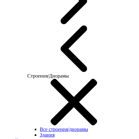
Строения/Диорамы
Все строения/диорамы
Здания