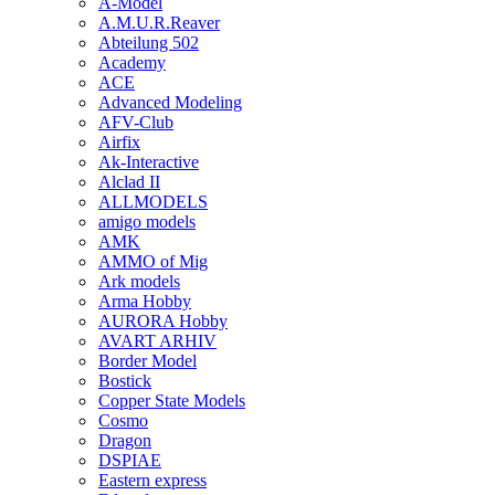
A-Model
A.M.U.R.Reaver
Abteilung 502
Academy
ACE
Advanced Modeling
AFV-Club
Airfix
Ak-Interactive
Alclad II
ALLMODELS
amigo models
AMK
AMMO of Mig
Ark models
Arma Hobby
AURORA Hobby
AVART ARHIV
Border Model
Bostick
Copper State Models
Cosmo
Dragon
DSPIAE
Eastern express