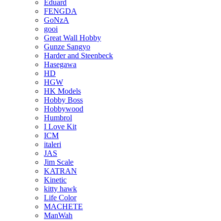
Eduard
FENGDA
GoNzA
gooi
Great Wall Hobby
Gunze Sangyo
Harder and Steenbeck
Hasegawa
HD
HGW
HK Models
Hobby Boss
Hobbywood
Humbrol
I Love Kit
ICM
italeri
JAS
Jim Scale
KATRAN
Kinetic
kitty hawk
Life Color
MACHETE
ManWah