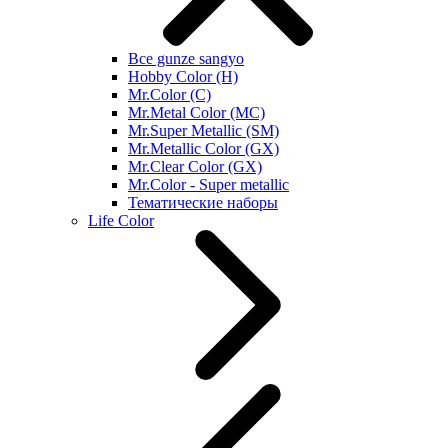
Все gunze sangyo
Hobby Color (H)
Mr.Color (C)
Mr.Metal Color (MC)
Mr.Super Metallic (SM)
Mr.Metallic Color (GX)
Mr.Clear Color (GX)
Mr.Color - Super metallic
Тематические наборы
Life Color