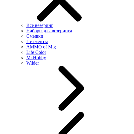
Все везеринг
Наборы для везеринга
Смывки
Пигменты
AMMO of Mig
Life Color
Mr.Hobby
Wilder