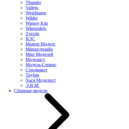
Thunder
Vallejo
Weizhuang
Wilder
Wingsy Kits
Winmodels
Zvezda
ВЭС
Мажор Моделс
Микродизайн
Мир Моделей
Моделист
Модель-Сервис
Союзмакет
Трубач
Хася Моделист
Э.В.М.
Сборные модели