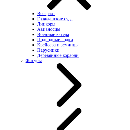
Все флот
Гражданские суда
Линкоры
Авианосцы
Военные катера
Подводные лодки
Крейсера и эсминцы
Парусники
Деревянные корабли
Фигуры