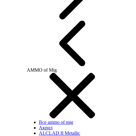
AMMO of Mig
Все ammo of mig
Акрил
ALCLAD II Metallic