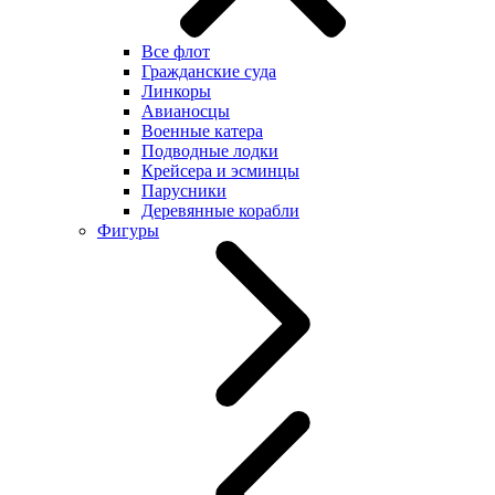
Все флот
Гражданские суда
Линкоры
Авианосцы
Военные катера
Подводные лодки
Крейсера и эсминцы
Парусники
Деревянные корабли
Фигуры