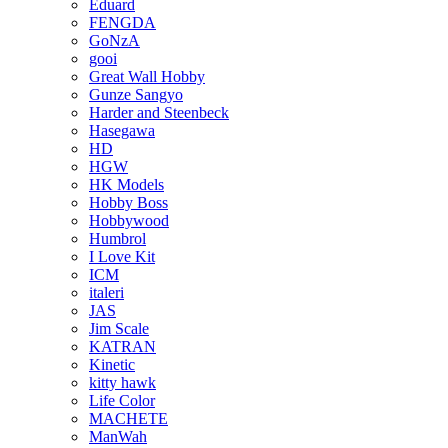
Eduard
FENGDA
GoNzA
gooi
Great Wall Hobby
Gunze Sangyo
Harder and Steenbeck
Hasegawa
HD
HGW
HK Models
Hobby Boss
Hobbywood
Humbrol
I Love Kit
ICM
italeri
JAS
Jim Scale
KATRAN
Kinetic
kitty hawk
Life Color
MACHETE
ManWah