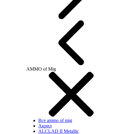
AMMO of Mig
Все ammo of mig
Акрил
ALCLAD II Metallic