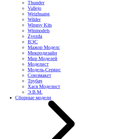
Thunder
Vallejo
Weizhuang
Wilder
Wingsy Kits
Winmodels
Zvezda
ВЭС
Мажор Моделс
Микродизайн
Мир Моделей
Моделист
Модель-Сервис
Союзмакет
Трубач
Хася Моделист
Э.В.М.
Сборные модели