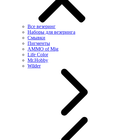
Все везеринг
Наборы для везеринга
Смывки
Пигменты
AMMO of Mig
Life Color
Mr.Hobby
Wilder