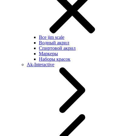
Все jim scale
Водный акрил
Спиртовой акрил
Маркеры
Наборы красок
Ak-Interactive