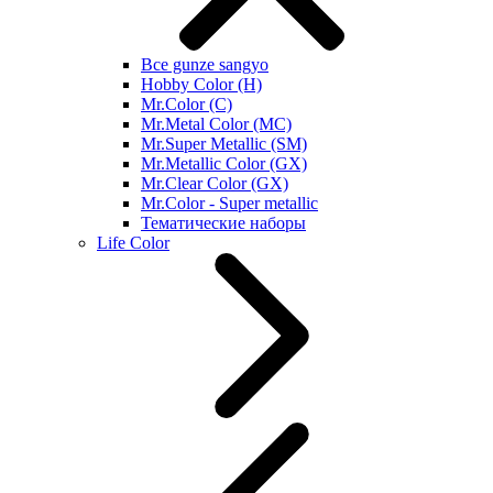
Все gunze sangyo
Hobby Color (H)
Mr.Color (C)
Mr.Metal Color (MC)
Mr.Super Metallic (SM)
Mr.Metallic Color (GX)
Mr.Clear Color (GX)
Mr.Color - Super metallic
Тематические наборы
Life Color