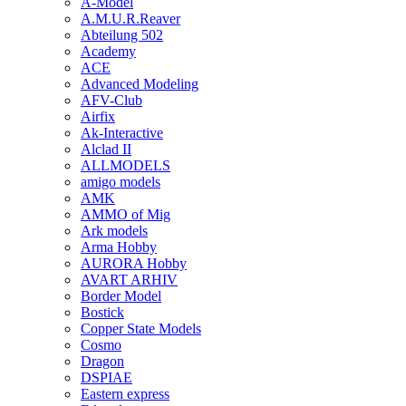
A-Model
A.M.U.R.Reaver
Abteilung 502
Academy
ACE
Advanced Modeling
AFV-Club
Airfix
Ak-Interactive
Alclad II
ALLMODELS
amigo models
AMK
AMMO of Mig
Ark models
Arma Hobby
AURORA Hobby
AVART ARHIV
Border Model
Bostick
Copper State Models
Cosmo
Dragon
DSPIAE
Eastern express