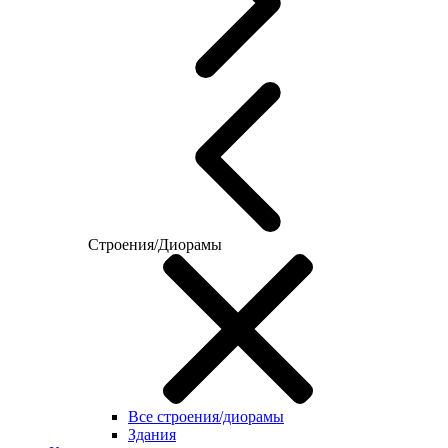
Строения/Диорамы
Все строения/диорамы
Здания