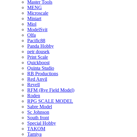
Master Tools
MENG
Microscale
Miniart
Miol
ModelSvit
Olfa
Pacific88
Panda Hobby
petr dousek
Print Scale
Quickboost
Quinta Studio
RB Productions
Red Anvil
Revell
RFM (Rye Field Model)
Roden
RPG SCALE MODEL
Sabre Model
Sc Johnson
South front
Special Hobby
TAKOM
Tamiya