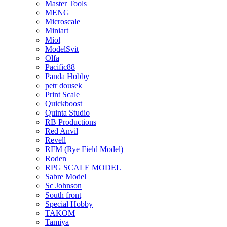
Master Tools
MENG
Microscale
Miniart
Miol
ModelSvit
Olfa
Pacific88
Panda Hobby
petr dousek
Print Scale
Quickboost
Quinta Studio
RB Productions
Red Anvil
Revell
RFM (Rye Field Model)
Roden
RPG SCALE MODEL
Sabre Model
Sc Johnson
South front
Special Hobby
TAKOM
Tamiya