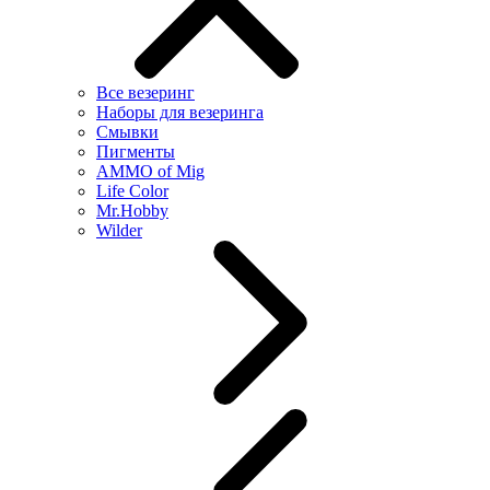
Все везеринг
Наборы для везеринга
Смывки
Пигменты
AMMO of Mig
Life Color
Mr.Hobby
Wilder