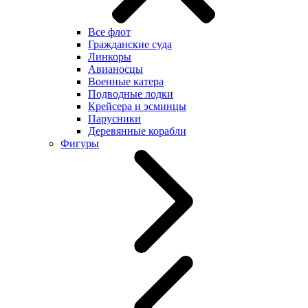
Все флот
Гражданские суда
Линкоры
Авианосцы
Военные катера
Подводные лодки
Крейсера и эсминцы
Парусники
Деревянные корабли
Фигуры