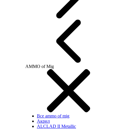
AMMO of Mig
Все ammo of mig
Акрил
ALCLAD II Metallic