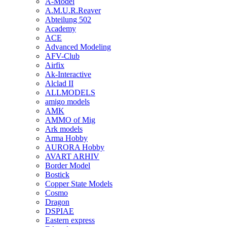
A-Model
A.M.U.R.Reaver
Abteilung 502
Academy
ACE
Advanced Modeling
AFV-Club
Airfix
Ak-Interactive
Alclad II
ALLMODELS
amigo models
AMK
AMMO of Mig
Ark models
Arma Hobby
AURORA Hobby
AVART ARHIV
Border Model
Bostick
Copper State Models
Cosmo
Dragon
DSPIAE
Eastern express