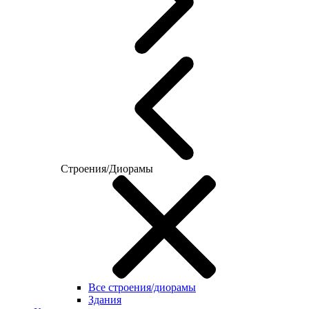
Строения/Диорамы
Все строения/диорамы
Здания