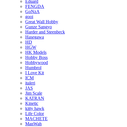
Eduard
FENGDA
GoNzA
gooi
Great Wall Hobby
Gunze Sangyo
Harder and Steenbeck
Hasegawa
HD
HGW
HK Models
Hobby Boss
Hobbywood
Humbrol
I Love Kit
ICM
italeri
JAS
Jim Scale
KATRAN
Kinetic
kitty hawk
Life Color
MACHETE
ManWah