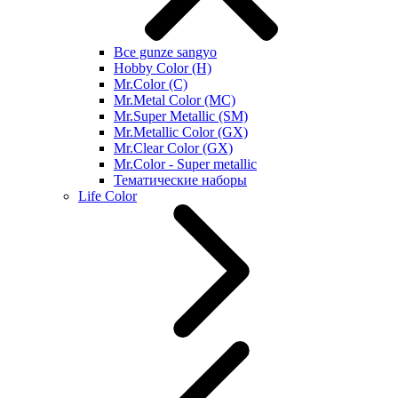
Все gunze sangyo
Hobby Color (H)
Mr.Color (C)
Mr.Metal Color (MC)
Mr.Super Metallic (SM)
Mr.Metallic Color (GX)
Mr.Clear Color (GX)
Mr.Color - Super metallic
Тематические наборы
Life Color