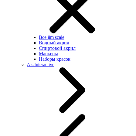
Все jim scale
Водный акрил
Спиртовой акрил
Маркеры
Наборы красок
Ak-Interactive