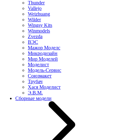
Thunder
Vallejo
Weizhuang
Wilder
Wingsy Kits
Winmodels
Zvezda
ВЭС
Мажор Моделс
Микродизайн
Мир Моделей
Моделист
Модель-Сервис
Союзмакет
Трубач
Хася Моделист
Э.В.М.
Сборные модели