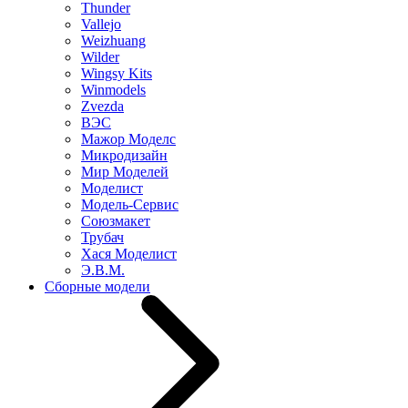
Thunder
Vallejo
Weizhuang
Wilder
Wingsy Kits
Winmodels
Zvezda
ВЭС
Мажор Моделс
Микродизайн
Мир Моделей
Моделист
Модель-Сервис
Союзмакет
Трубач
Хася Моделист
Э.В.М.
Сборные модели