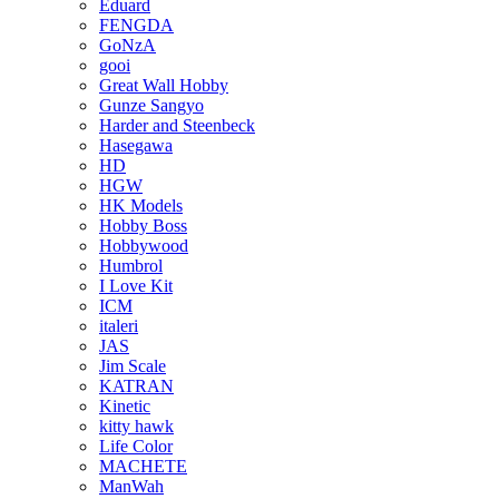
Eduard
FENGDA
GoNzA
gooi
Great Wall Hobby
Gunze Sangyo
Harder and Steenbeck
Hasegawa
HD
HGW
HK Models
Hobby Boss
Hobbywood
Humbrol
I Love Kit
ICM
italeri
JAS
Jim Scale
KATRAN
Kinetic
kitty hawk
Life Color
MACHETE
ManWah