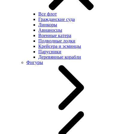
Все флот
Гражданские суда
Линкоры
Авианосцы
Военные катера
Подводные лодки
Крейсера и эсминцы
Парусники
Деревянные корабли
Фигуры