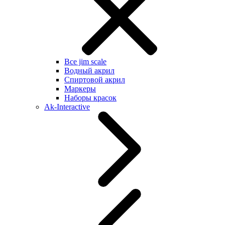
Все jim scale
Водный акрил
Спиртовой акрил
Маркеры
Наборы красок
Ak-Interactive