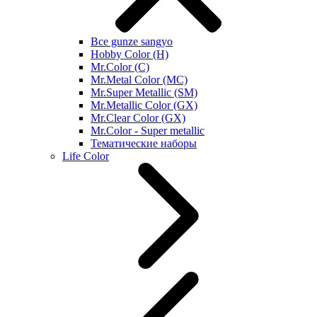
Все gunze sangyo
Hobby Color (H)
Mr.Color (C)
Mr.Metal Color (MC)
Mr.Super Metallic (SM)
Mr.Metallic Color (GX)
Mr.Clear Color (GX)
Mr.Color - Super metallic
Тематические наборы
Life Color