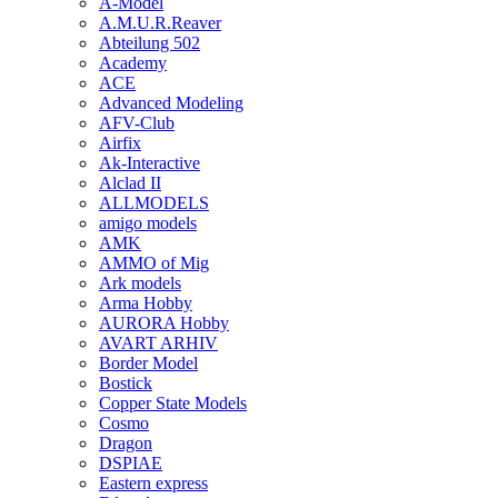
A-Model
A.M.U.R.Reaver
Abteilung 502
Academy
ACE
Advanced Modeling
AFV-Club
Airfix
Ak-Interactive
Alclad II
ALLMODELS
amigo models
AMK
AMMO of Mig
Ark models
Arma Hobby
AURORA Hobby
AVART ARHIV
Border Model
Bostick
Copper State Models
Cosmo
Dragon
DSPIAE
Eastern express