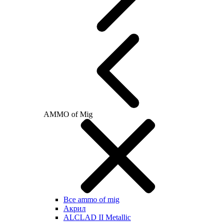
AMMO of Mig
Все ammo of mig
Акрил
ALCLAD II Metallic