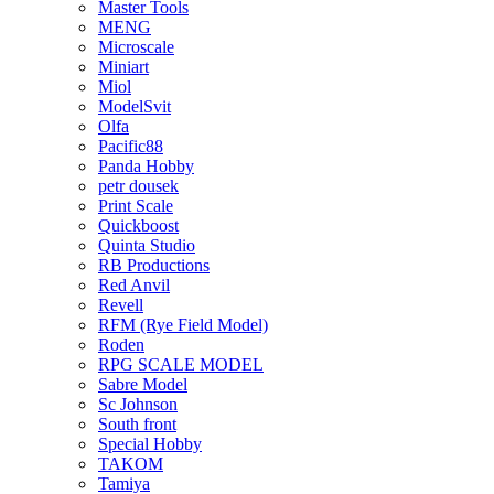
Master Tools
MENG
Microscale
Miniart
Miol
ModelSvit
Olfa
Pacific88
Panda Hobby
petr dousek
Print Scale
Quickboost
Quinta Studio
RB Productions
Red Anvil
Revell
RFM (Rye Field Model)
Roden
RPG SCALE MODEL
Sabre Model
Sc Johnson
South front
Special Hobby
TAKOM
Tamiya