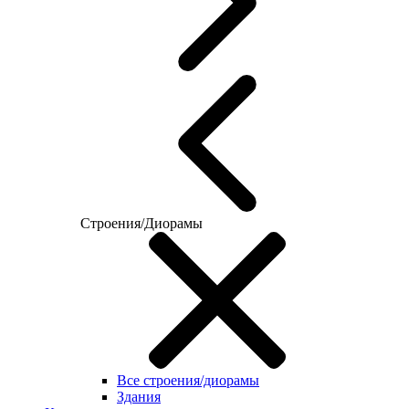
Строения/Диорамы
Все строения/диорамы
Здания