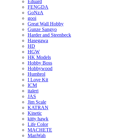
Eduard
FENGDA
GoNzA
gooi
Great Wall Hobby
Gunze Sangyo
Harder and Steenbeck
Hasegawa
HD
HGW
HK Models
Hobby Boss
Hobbywood
Humbrol
I Love Kit
ICM
italeri
JAS
Jim Scale
KATRAN
Kinetic
kitty hawk
Life Color
MACHETE
ManWah