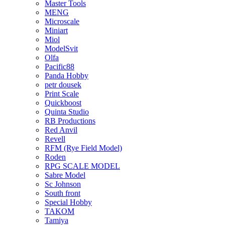
Master Tools
MENG
Microscale
Miniart
Miol
ModelSvit
Olfa
Pacific88
Panda Hobby
petr dousek
Print Scale
Quickboost
Quinta Studio
RB Productions
Red Anvil
Revell
RFM (Rye Field Model)
Roden
RPG SCALE MODEL
Sabre Model
Sc Johnson
South front
Special Hobby
TAKOM
Tamiya