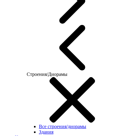
Строения/Диорамы
Все строения/диорамы
Здания