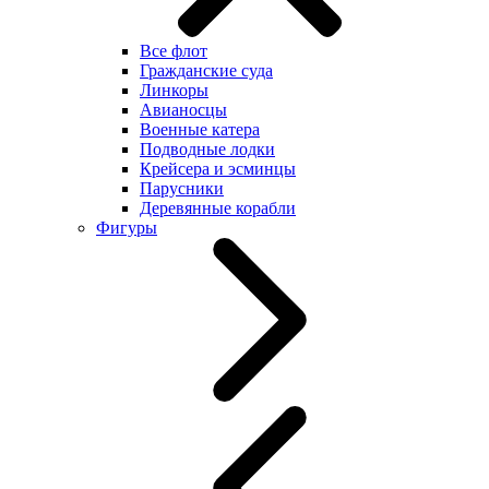
Все флот
Гражданские суда
Линкоры
Авианосцы
Военные катера
Подводные лодки
Крейсера и эсминцы
Парусники
Деревянные корабли
Фигуры