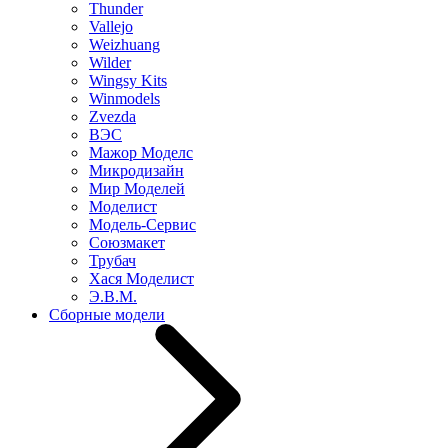
Thunder
Vallejo
Weizhuang
Wilder
Wingsy Kits
Winmodels
Zvezda
ВЭС
Мажор Моделс
Микродизайн
Мир Моделей
Моделист
Модель-Сервис
Союзмакет
Трубач
Хася Моделист
Э.В.М.
Сборные модели