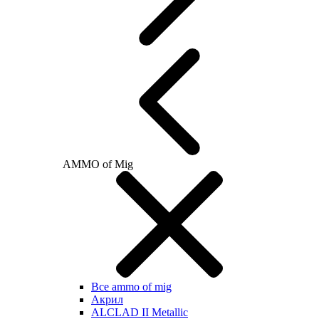
AMMO of Mig
Все ammo of mig
Акрил
ALCLAD II Metallic