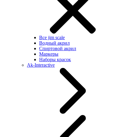
Все jim scale
Водный акрил
Спиртовой акрил
Маркеры
Наборы красок
Ak-Interactive