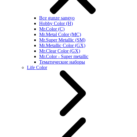
Все gunze sangyo
Hobby Color (H)
Mr.Color (C)
Mr.Metal Color (MC)
Mr.Super Metallic (SM)
Mr.Metallic Color (GX)
Mr.Clear Color (GX)
Mr.Color - Super metallic
Тематические наборы
Life Color