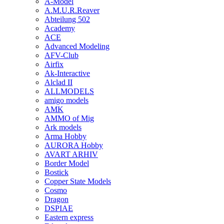
A-Model
A.M.U.R.Reaver
Abteilung 502
Academy
ACE
Advanced Modeling
AFV-Club
Airfix
Ak-Interactive
Alclad II
ALLMODELS
amigo models
AMK
AMMO of Mig
Ark models
Arma Hobby
AURORA Hobby
AVART ARHIV
Border Model
Bostick
Copper State Models
Cosmo
Dragon
DSPIAE
Eastern express