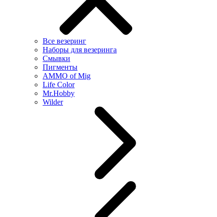
Все везеринг
Наборы для везеринга
Смывки
Пигменты
AMMO of Mig
Life Color
Mr.Hobby
Wilder