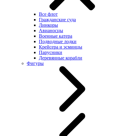
Все флот
Гражданские суда
Линкоры
Авианосцы
Военные катера
Подводные лодки
Крейсера и эсминцы
Парусники
Деревянные корабли
Фигуры