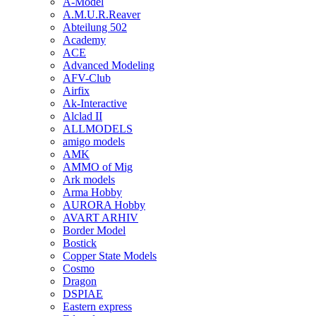
A-Model
A.M.U.R.Reaver
Abteilung 502
Academy
ACE
Advanced Modeling
AFV-Club
Airfix
Ak-Interactive
Alclad II
ALLMODELS
amigo models
AMK
AMMO of Mig
Ark models
Arma Hobby
AURORA Hobby
AVART ARHIV
Border Model
Bostick
Copper State Models
Cosmo
Dragon
DSPIAE
Eastern express