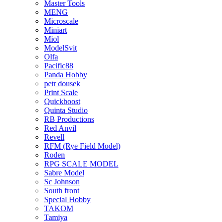
Master Tools
MENG
Microscale
Miniart
Miol
ModelSvit
Olfa
Pacific88
Panda Hobby
petr dousek
Print Scale
Quickboost
Quinta Studio
RB Productions
Red Anvil
Revell
RFM (Rye Field Model)
Roden
RPG SCALE MODEL
Sabre Model
Sc Johnson
South front
Special Hobby
TAKOM
Tamiya