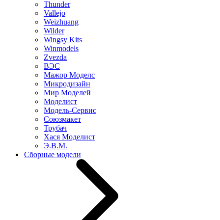
Thunder
Vallejo
Weizhuang
Wilder
Wingsy Kits
Winmodels
Zvezda
ВЭС
Мажор Моделс
Микродизайн
Мир Моделей
Моделист
Модель-Сервис
Союзмакет
Трубач
Хася Моделист
Э.В.М.
Сборные модели