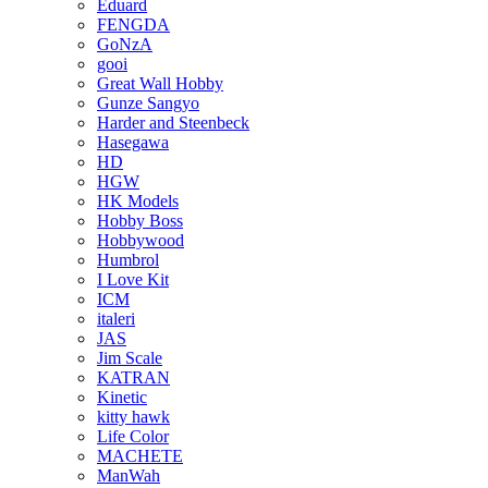
Eduard
FENGDA
GoNzA
gooi
Great Wall Hobby
Gunze Sangyo
Harder and Steenbeck
Hasegawa
HD
HGW
HK Models
Hobby Boss
Hobbywood
Humbrol
I Love Kit
ICM
italeri
JAS
Jim Scale
KATRAN
Kinetic
kitty hawk
Life Color
MACHETE
ManWah