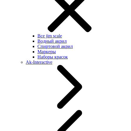
Все jim scale
Водный акрил
Спиртовой акрил
Маркеры
Наборы красок
Ak-Interactive