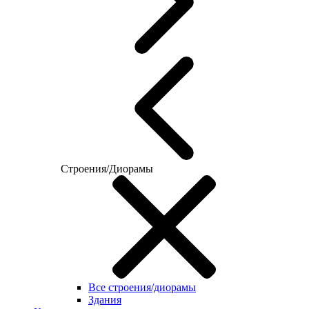
Строения/Диорамы
Все строения/диорамы
Здания