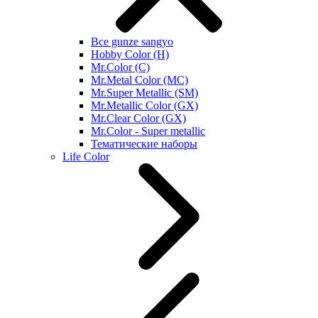
Все gunze sangyo
Hobby Color (H)
Mr.Color (C)
Mr.Metal Color (MC)
Mr.Super Metallic (SM)
Mr.Metallic Color (GX)
Mr.Clear Color (GX)
Mr.Color - Super metallic
Тематические наборы
Life Color