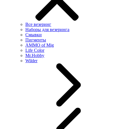
Все везеринг
Наборы для везеринга
Смывки
Пигменты
AMMO of Mig
Life Color
Mr.Hobby
Wilder