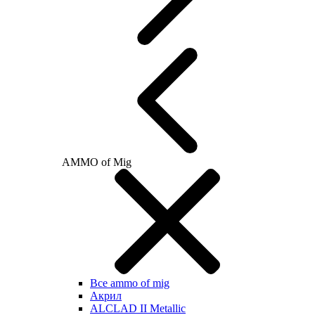
AMMO of Mig
Все ammo of mig
Акрил
ALCLAD II Metallic