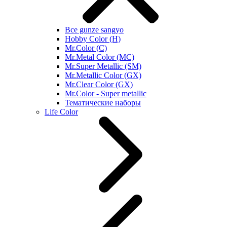
Все gunze sangyo
Hobby Color (H)
Mr.Color (C)
Mr.Metal Color (MC)
Mr.Super Metallic (SM)
Mr.Metallic Color (GX)
Mr.Clear Color (GX)
Mr.Color - Super metallic
Тематические наборы
Life Color