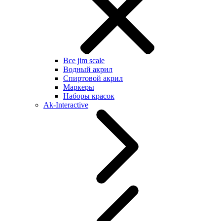
Все jim scale
Водный акрил
Спиртовой акрил
Маркеры
Наборы красок
Ak-Interactive