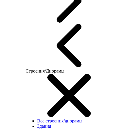
Строения/Диорамы
Все строения/диорамы
Здания