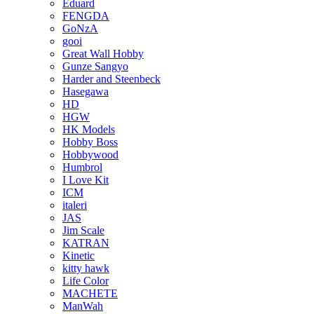
Eduard
FENGDA
GoNzA
gooi
Great Wall Hobby
Gunze Sangyo
Harder and Steenbeck
Hasegawa
HD
HGW
HK Models
Hobby Boss
Hobbywood
Humbrol
I Love Kit
ICM
italeri
JAS
Jim Scale
KATRAN
Kinetic
kitty hawk
Life Color
MACHETE
ManWah