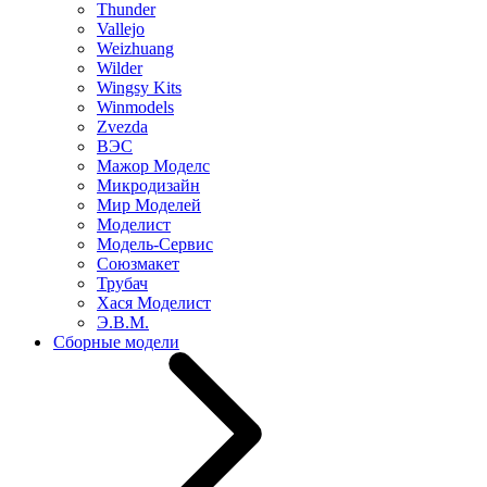
Thunder
Vallejo
Weizhuang
Wilder
Wingsy Kits
Winmodels
Zvezda
ВЭС
Мажор Моделс
Микродизайн
Мир Моделей
Моделист
Модель-Сервис
Союзмакет
Трубач
Хася Моделист
Э.В.М.
Сборные модели