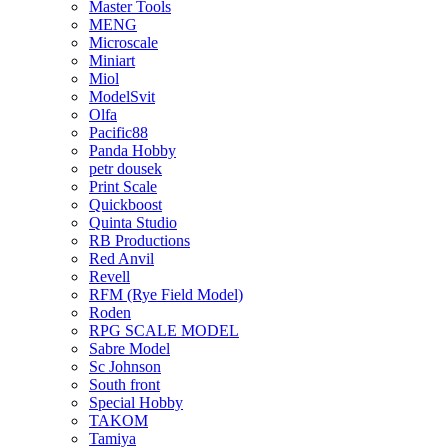
Master Tools
MENG
Microscale
Miniart
Miol
ModelSvit
Olfa
Pacific88
Panda Hobby
petr dousek
Print Scale
Quickboost
Quinta Studio
RB Productions
Red Anvil
Revell
RFM (Rye Field Model)
Roden
RPG SCALE MODEL
Sabre Model
Sc Johnson
South front
Special Hobby
TAKOM
Tamiya