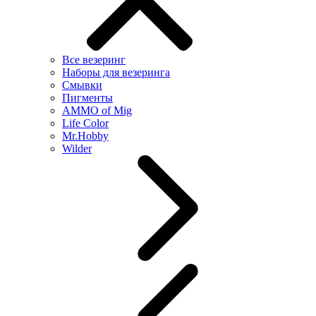
Все везеринг
Наборы для везеринга
Смывки
Пигменты
AMMO of Mig
Life Color
Mr.Hobby
Wilder