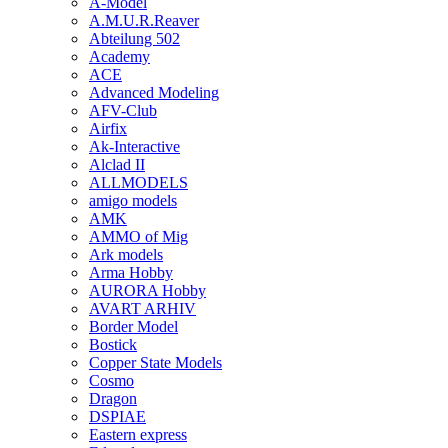
A-Model
A.M.U.R.Reaver
Abteilung 502
Academy
ACE
Advanced Modeling
AFV-Club
Airfix
Ak-Interactive
Alclad II
ALLMODELS
amigo models
AMK
AMMO of Mig
Ark models
Arma Hobby
AURORA Hobby
AVART ARHIV
Border Model
Bostick
Copper State Models
Cosmo
Dragon
DSPIAE
Eastern express