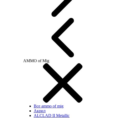
AMMO of Mig
Все ammo of mig
Акрил
ALCLAD II Metallic