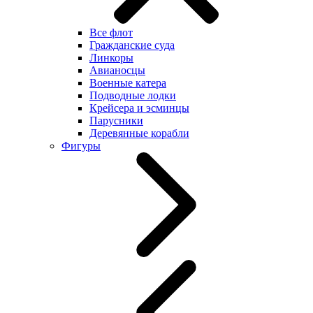
Все флот
Гражданские суда
Линкоры
Авианосцы
Военные катера
Подводные лодки
Крейсера и эсминцы
Парусники
Деревянные корабли
Фигуры