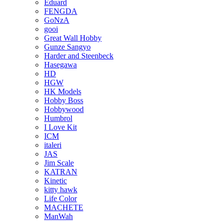
Eduard
FENGDA
GoNzA
gooi
Great Wall Hobby
Gunze Sangyo
Harder and Steenbeck
Hasegawa
HD
HGW
HK Models
Hobby Boss
Hobbywood
Humbrol
I Love Kit
ICM
italeri
JAS
Jim Scale
KATRAN
Kinetic
kitty hawk
Life Color
MACHETE
ManWah