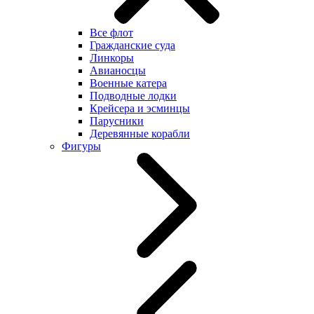
Все флот
Гражданские суда
Линкоры
Авианосцы
Военные катера
Подводные лодки
Крейсера и эсминцы
Парусники
Деревянные корабли
Фигуры