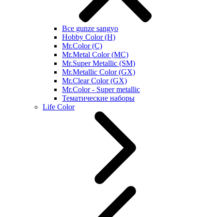
Все gunze sangyo
Hobby Color (H)
Mr.Color (C)
Mr.Metal Color (MC)
Mr.Super Metallic (SM)
Mr.Metallic Color (GX)
Mr.Clear Color (GX)
Mr.Color - Super metallic
Тематические наборы
Life Color