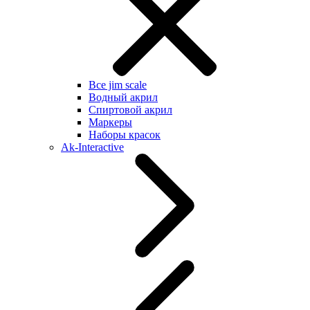
Все jim scale
Водный акрил
Спиртовой акрил
Маркеры
Наборы красок
Ak-Interactive