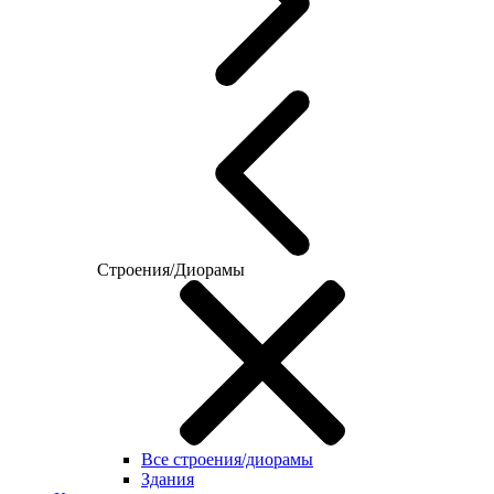
Строения/Диорамы
Все строения/диорамы
Здания