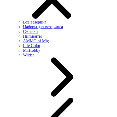
Все везеринг
Наборы для везеринга
Смывки
Пигменты
AMMO of Mig
Life Color
Mr.Hobby
Wilder