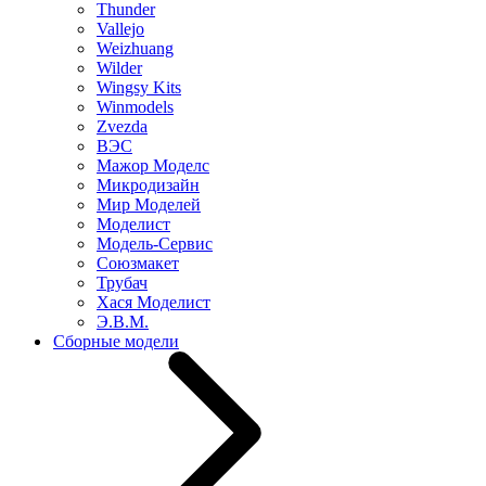
Thunder
Vallejo
Weizhuang
Wilder
Wingsy Kits
Winmodels
Zvezda
ВЭС
Мажор Моделс
Микродизайн
Мир Моделей
Моделист
Модель-Сервис
Союзмакет
Трубач
Хася Моделист
Э.В.М.
Сборные модели