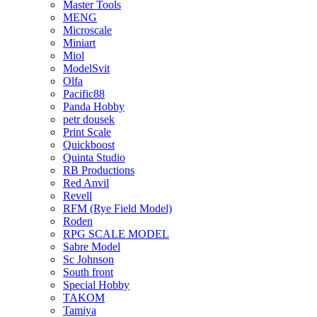
Master Tools
MENG
Microscale
Miniart
Miol
ModelSvit
Olfa
Pacific88
Panda Hobby
petr dousek
Print Scale
Quickboost
Quinta Studio
RB Productions
Red Anvil
Revell
RFM (Rye Field Model)
Roden
RPG SCALE MODEL
Sabre Model
Sc Johnson
South front
Special Hobby
TAKOM
Tamiya