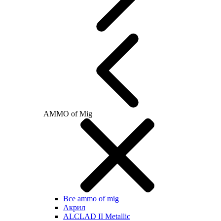
AMMO of Mig
Все ammo of mig
Акрил
ALCLAD II Metallic