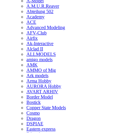
A-Model
A.M.U.R.Reaver
Abteilung 502
Academy
ACE
Advanced Modeling
AFV-Club
Airfix
Ak-Interactive
Alclad II
ALLMODELS
amigo models
AMK
AMMO of Mig
Ark models
Arma Hobby
AURORA Hobby
AVART ARHIV
Border Model
Bostick
Copper State Models
Cosmo
Dragon
DSPIAE
Eastern express