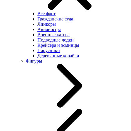
Все флот
Гражданские суда
Линкоры
Авианосцы
Военные катера
Подводные лодки
Крейсера и эсминцы
Парусники
Деревянные корабли
Фигуры