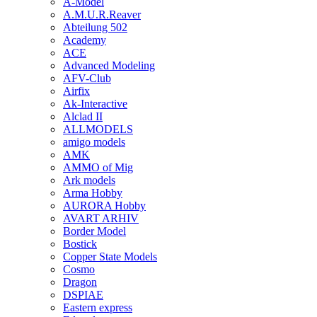
A-Model
A.M.U.R.Reaver
Abteilung 502
Academy
ACE
Advanced Modeling
AFV-Club
Airfix
Ak-Interactive
Alclad II
ALLMODELS
amigo models
AMK
AMMO of Mig
Ark models
Arma Hobby
AURORA Hobby
AVART ARHIV
Border Model
Bostick
Copper State Models
Cosmo
Dragon
DSPIAE
Eastern express