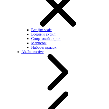
Все jim scale
Водный акрил
Спиртовой акрил
Маркеры
Наборы красок
Ak-Interactive