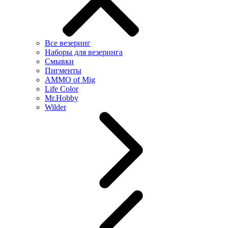
Все везеринг
Наборы для везеринга
Смывки
Пигменты
AMMO of Mig
Life Color
Mr.Hobby
Wilder