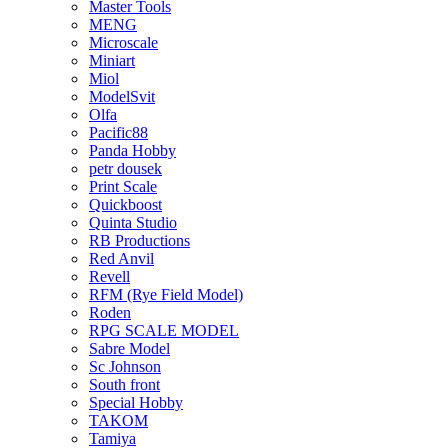
Master Tools
MENG
Microscale
Miniart
Miol
ModelSvit
Olfa
Pacific88
Panda Hobby
petr dousek
Print Scale
Quickboost
Quinta Studio
RB Productions
Red Anvil
Revell
RFM (Rye Field Model)
Roden
RPG SCALE MODEL
Sabre Model
Sc Johnson
South front
Special Hobby
TAKOM
Tamiya