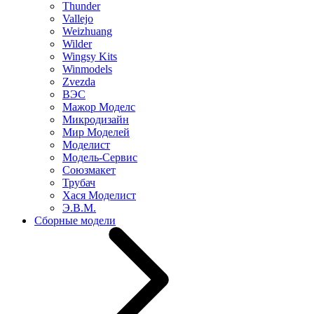
Thunder
Vallejo
Weizhuang
Wilder
Wingsy Kits
Winmodels
Zvezda
ВЭС
Мажор Моделс
Микродизайн
Мир Моделей
Моделист
Модель-Сервис
Союзмакет
Трубач
Хася Моделист
Э.В.М.
Сборные модели