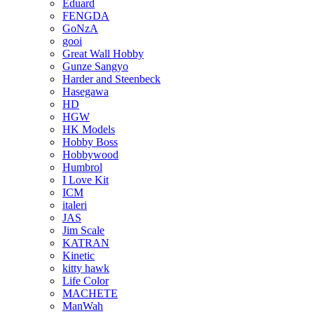
Eduard
FENGDA
GoNzA
gooi
Great Wall Hobby
Gunze Sangyo
Harder and Steenbeck
Hasegawa
HD
HGW
HK Models
Hobby Boss
Hobbywood
Humbrol
I Love Kit
ICM
italeri
JAS
Jim Scale
KATRAN
Kinetic
kitty hawk
Life Color
MACHETE
ManWah