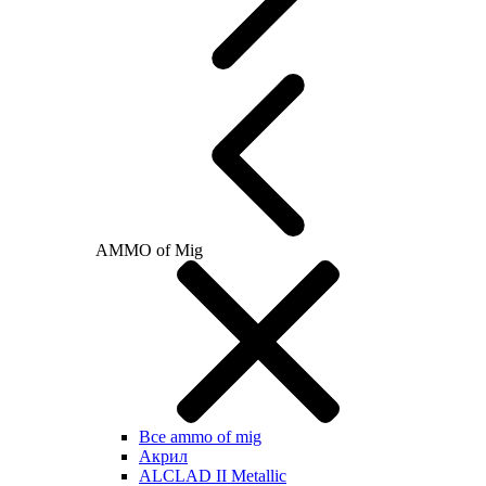
AMMO of Mig
Все ammo of mig
Акрил
ALCLAD II Metallic