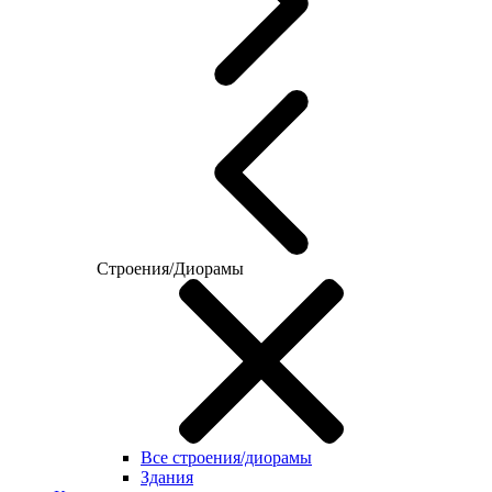
Строения/Диорамы
Все строения/диорамы
Здания