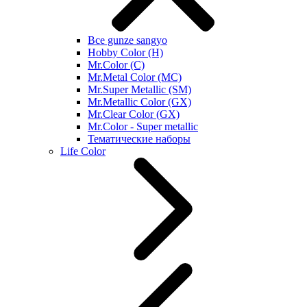
Все gunze sangyo
Hobby Color (H)
Mr.Color (C)
Mr.Metal Color (MC)
Mr.Super Metallic (SM)
Mr.Metallic Color (GX)
Mr.Clear Color (GX)
Mr.Color - Super metallic
Тематические наборы
Life Color