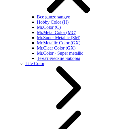
Все gunze sangyo
Hobby Color (H)
Mr.Color (C)
Mr.Metal Color (MC)
Mr.Super Metallic (SM)
Mr.Metallic Color (GX)
Mr.Clear Color (GX)
Mr.Color - Super metallic
Тематические наборы
Life Color