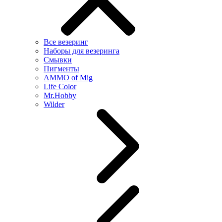
Все везеринг
Наборы для везеринга
Смывки
Пигменты
AMMO of Mig
Life Color
Mr.Hobby
Wilder