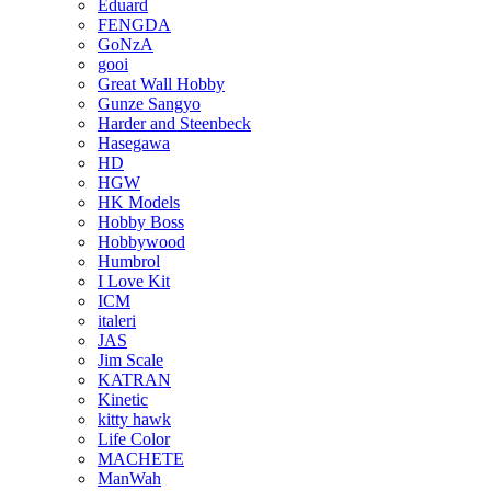
Eduard
FENGDA
GoNzA
gooi
Great Wall Hobby
Gunze Sangyo
Harder and Steenbeck
Hasegawa
HD
HGW
HK Models
Hobby Boss
Hobbywood
Humbrol
I Love Kit
ICM
italeri
JAS
Jim Scale
KATRAN
Kinetic
kitty hawk
Life Color
MACHETE
ManWah