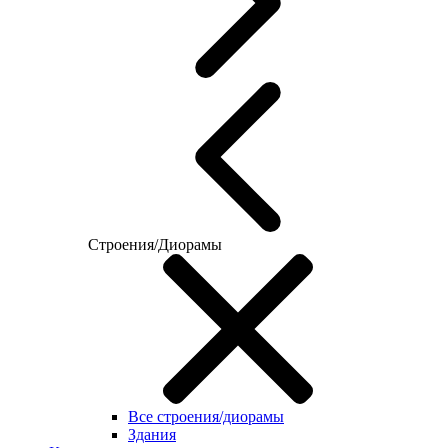
Строения/Диорамы
Все строения/диорамы
Здания