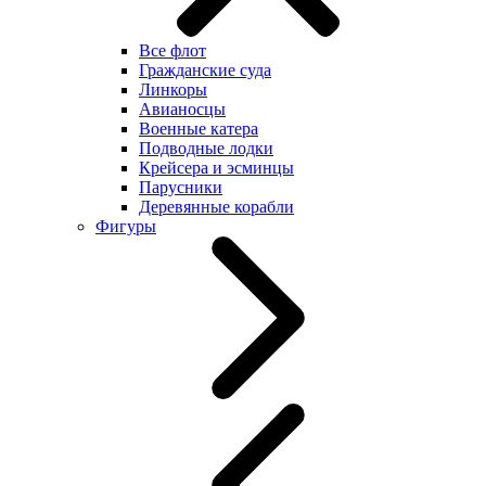
Все флот
Гражданские суда
Линкоры
Авианосцы
Военные катера
Подводные лодки
Крейсера и эсминцы
Парусники
Деревянные корабли
Фигуры