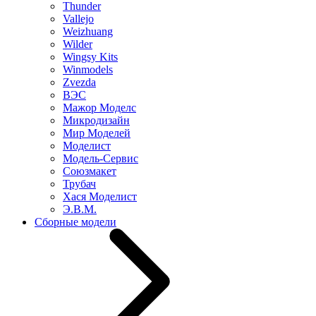
Thunder
Vallejo
Weizhuang
Wilder
Wingsy Kits
Winmodels
Zvezda
ВЭС
Мажор Моделс
Микродизайн
Мир Моделей
Моделист
Модель-Сервис
Союзмакет
Трубач
Хася Моделист
Э.В.М.
Сборные модели