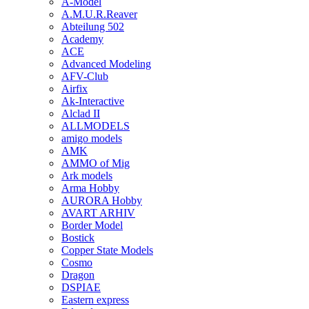
A-Model
A.M.U.R.Reaver
Abteilung 502
Academy
ACE
Advanced Modeling
AFV-Club
Airfix
Ak-Interactive
Alclad II
ALLMODELS
amigo models
AMK
AMMO of Mig
Ark models
Arma Hobby
AURORA Hobby
AVART ARHIV
Border Model
Bostick
Copper State Models
Cosmo
Dragon
DSPIAE
Eastern express