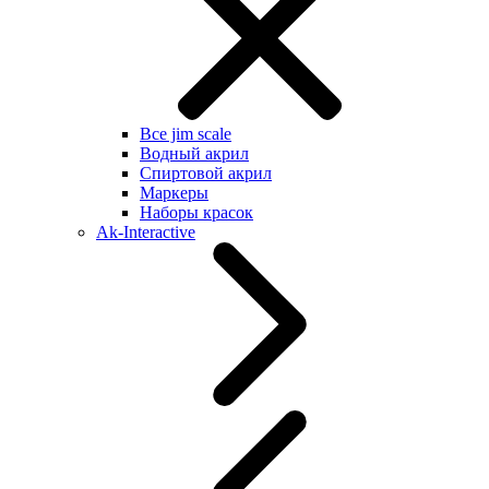
Все jim scale
Водный акрил
Спиртовой акрил
Маркеры
Наборы красок
Ak-Interactive