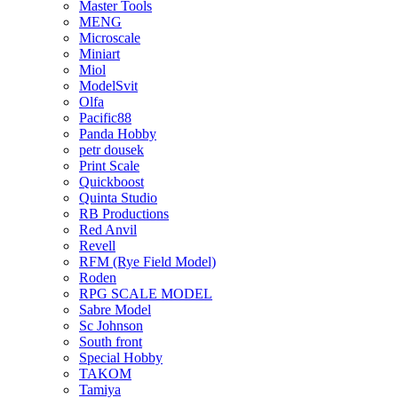
Master Tools
MENG
Microscale
Miniart
Miol
ModelSvit
Olfa
Pacific88
Panda Hobby
petr dousek
Print Scale
Quickboost
Quinta Studio
RB Productions
Red Anvil
Revell
RFM (Rye Field Model)
Roden
RPG SCALE MODEL
Sabre Model
Sc Johnson
South front
Special Hobby
TAKOM
Tamiya