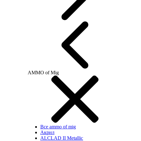
AMMO of Mig
Все ammo of mig
Акрил
ALCLAD II Metallic