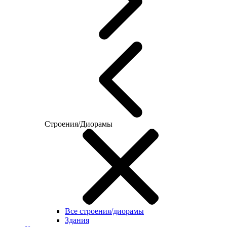
Строения/Диорамы
Все строения/диорамы
Здания