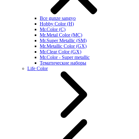
Все gunze sangyo
Hobby Color (H)
Mr.Color (C)
Mr.Metal Color (MC)
Mr.Super Metallic (SM)
Mr.Metallic Color (GX)
Mr.Clear Color (GX)
Mr.Color - Super metallic
Тематические наборы
Life Color