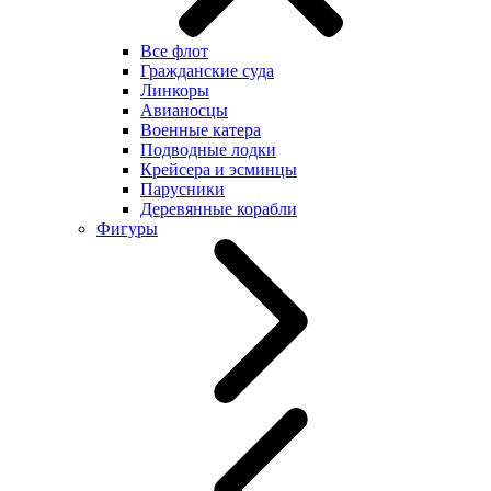
Все флот
Гражданские суда
Линкоры
Авианосцы
Военные катера
Подводные лодки
Крейсера и эсминцы
Парусники
Деревянные корабли
Фигуры