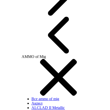
AMMO of Mig
Все ammo of mig
Акрил
ALCLAD II Metallic