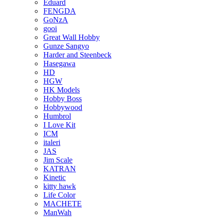
Eduard
FENGDA
GoNzA
gooi
Great Wall Hobby
Gunze Sangyo
Harder and Steenbeck
Hasegawa
HD
HGW
HK Models
Hobby Boss
Hobbywood
Humbrol
I Love Kit
ICM
italeri
JAS
Jim Scale
KATRAN
Kinetic
kitty hawk
Life Color
MACHETE
ManWah