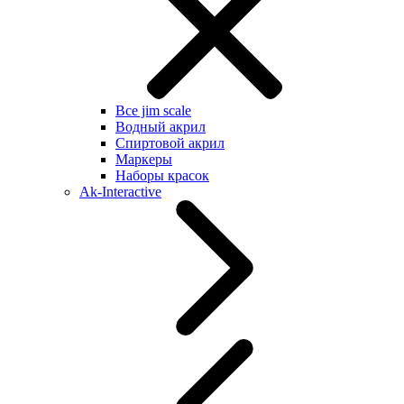
Все jim scale
Водный акрил
Спиртовой акрил
Маркеры
Наборы красок
Ak-Interactive