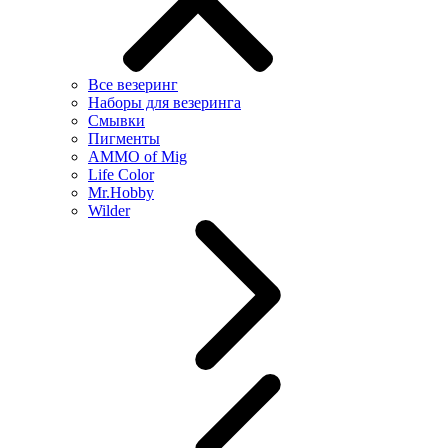
Все везеринг
Наборы для везеринга
Смывки
Пигменты
AMMO of Mig
Life Color
Mr.Hobby
Wilder