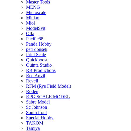
Master Tools
MENG
Microscale
Miniart
Miol
ModelSvit
Olfa
Pacific88
Panda Hobby
petr dousek
Print Scale
Quickboost
Quinta Studio
RB Productions
Red Anvil
Revell
RFM (Rye Field Model)
Roden
RPG SCALE MODEL
Sabre Model
Sc Johnson
South front
Special Hobby
TAKOM
Tamiya