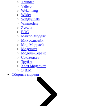
Thunder
Vallejo
Weizhuang
Wilder
Wingsy Kits
Winmodels
Zvezda
ВЭС
Мажор Моделс
Микродизайн
Мир Моделей
Моделист
Модель-Сервис
Союзмакет
Трубач
Хася Моделист
Э.В.М.
Сборные модели