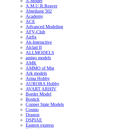
A-Model
A.M.U.R.Reaver
Abteilung 502
Academy
ACE
Advanced Modeling
AFV-Club
Airfix
Ak-Interactive
Alclad II
ALLMODELS
amigo models
AMK
AMMO of Mig
Ark models
Arma Hobby
AURORA Hobby
AVART ARHIV
Border Model
Bostick
Copper State Models
Cosmo
Dragon
DSPIAE
Eastern express