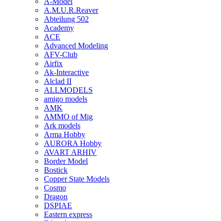
A-Model
A.M.U.R.Reaver
Abteilung 502
Academy
ACE
Advanced Modeling
AFV-Club
Airfix
Ak-Interactive
Alclad II
ALLMODELS
amigo models
AMK
AMMO of Mig
Ark models
Arma Hobby
AURORA Hobby
AVART ARHIV
Border Model
Bostick
Copper State Models
Cosmo
Dragon
DSPIAE
Eastern express