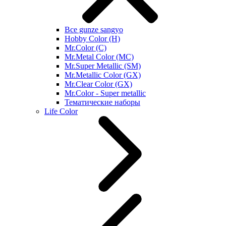
Все gunze sangyo
Hobby Color (H)
Mr.Color (C)
Mr.Metal Color (MC)
Mr.Super Metallic (SM)
Mr.Metallic Color (GX)
Mr.Clear Color (GX)
Mr.Color - Super metallic
Тематические наборы
Life Color