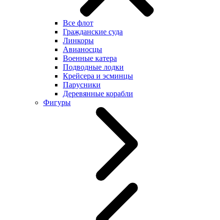
Все флот
Гражданские суда
Линкоры
Авианосцы
Военные катера
Подводные лодки
Крейсера и эсминцы
Парусники
Деревянные корабли
Фигуры