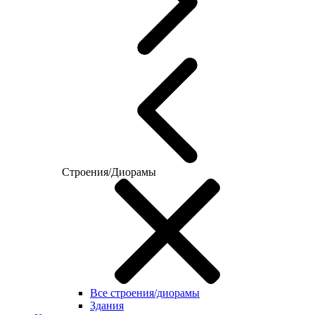
Строения/Диорамы
Все строения/диорамы
Здания