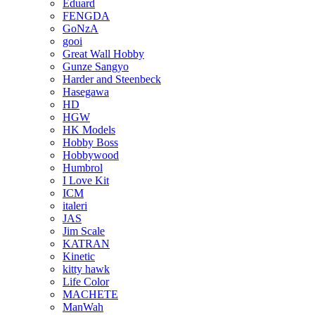
Eduard
FENGDA
GoNzA
gooi
Great Wall Hobby
Gunze Sangyo
Harder and Steenbeck
Hasegawa
HD
HGW
HK Models
Hobby Boss
Hobbywood
Humbrol
I Love Kit
ICM
italeri
JAS
Jim Scale
KATRAN
Kinetic
kitty hawk
Life Color
MACHETE
ManWah