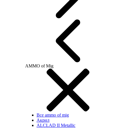
AMMO of Mig
Все ammo of mig
Акрил
ALCLAD II Metallic