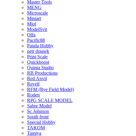
Master Tools
MENG
Microscale
Miniart
Miol
ModelSvit
Olfa
Pacific88
Panda Hobby
petr dousek
Print Scale
Quickboost
Quinta Studio
RB Productions
Red Anvil
Revell
RFM (Rye Field Model)
Roden
RPG SCALE MODEL
Sabre Model
Sc Johnson
South front
Special Hobby
TAKOM
Tamiya