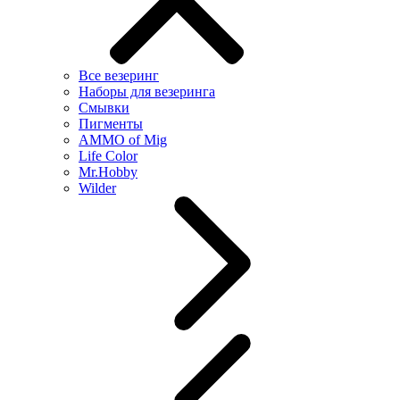
Все везеринг
Наборы для везеринга
Смывки
Пигменты
AMMO of Mig
Life Color
Mr.Hobby
Wilder