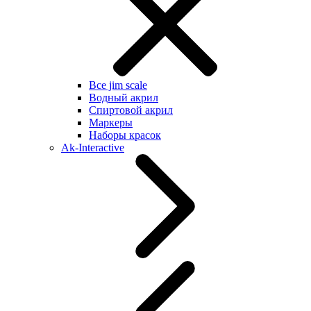
Все jim scale
Водный акрил
Спиртовой акрил
Маркеры
Наборы красок
Ak-Interactive