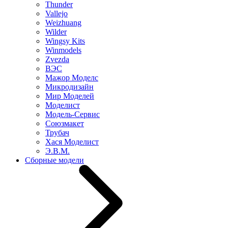
Thunder
Vallejo
Weizhuang
Wilder
Wingsy Kits
Winmodels
Zvezda
ВЭС
Мажор Моделс
Микродизайн
Мир Моделей
Моделист
Модель-Сервис
Союзмакет
Трубач
Хася Моделист
Э.В.М.
Сборные модели