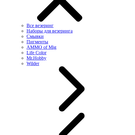
Все везеринг
Наборы для везеринга
Смывки
Пигменты
AMMO of Mig
Life Color
Mr.Hobby
Wilder