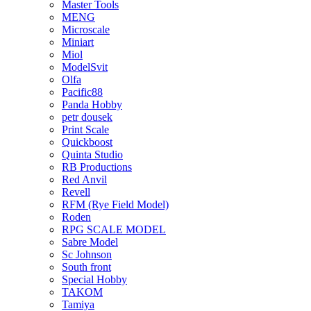
Master Tools
MENG
Microscale
Miniart
Miol
ModelSvit
Olfa
Pacific88
Panda Hobby
petr dousek
Print Scale
Quickboost
Quinta Studio
RB Productions
Red Anvil
Revell
RFM (Rye Field Model)
Roden
RPG SCALE MODEL
Sabre Model
Sc Johnson
South front
Special Hobby
TAKOM
Tamiya