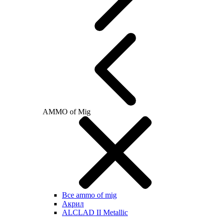
AMMO of Mig
Все ammo of mig
Акрил
ALCLAD II Metallic