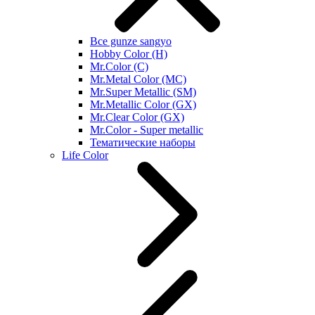
Все gunze sangyo
Hobby Color (H)
Mr.Color (C)
Mr.Metal Color (MC)
Mr.Super Metallic (SM)
Mr.Metallic Color (GX)
Mr.Clear Color (GX)
Mr.Color - Super metallic
Тематические наборы
Life Color