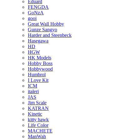
Eduard
FENGDA
GoNzA
gooi
Great Wall Hobby
Gunze Sangyo
Harder and Steenbeck
Hasegawa
HD
HGW
HK Models
Hobby Boss
Hobbywood
Humbrol
I Love Kit
ICM
italeri
JAS
Jim Scale
KATRAN
Kinetic
kitty hawk
Life Color
MACHETE
ManWah