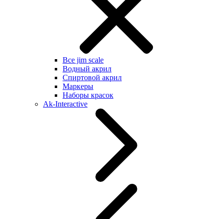
Все jim scale
Водный акрил
Спиртовой акрил
Маркеры
Наборы красок
Ak-Interactive