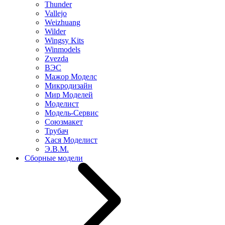
Thunder
Vallejo
Weizhuang
Wilder
Wingsy Kits
Winmodels
Zvezda
ВЭС
Мажор Моделс
Микродизайн
Мир Моделей
Моделист
Модель-Сервис
Союзмакет
Трубач
Хася Моделист
Э.В.М.
Сборные модели