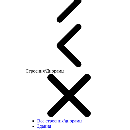
Строения/Диорамы
Все строения/диорамы
Здания