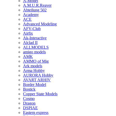
A-Model
A.M.U.R.Reaver
Abteilung 502
Academy
ACE
Advanced Modeling
AFV-Club
Airfix
Ak-Interactive
Alclad II
ALLMODELS
amigo models
AMK
AMMO of Mig
Ark models
Arma Hobby
AURORA Hobby
AVART ARHIV
Border Model
Bostick
Copper State Models
Cosmo
Dragon
DSPIAE
Eastern express