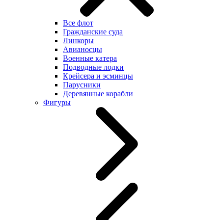
Все флот
Гражданские суда
Линкоры
Авианосцы
Военные катера
Подводные лодки
Крейсера и эсминцы
Парусники
Деревянные корабли
Фигуры