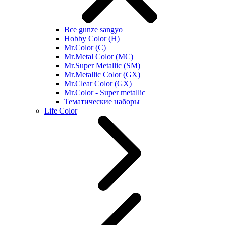
Все gunze sangyo
Hobby Color (H)
Mr.Color (C)
Mr.Metal Color (MC)
Mr.Super Metallic (SM)
Mr.Metallic Color (GX)
Mr.Clear Color (GX)
Mr.Color - Super metallic
Тематические наборы
Life Color