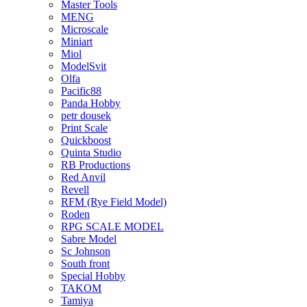
Master Tools
MENG
Microscale
Miniart
Miol
ModelSvit
Olfa
Pacific88
Panda Hobby
petr dousek
Print Scale
Quickboost
Quinta Studio
RB Productions
Red Anvil
Revell
RFM (Rye Field Model)
Roden
RPG SCALE MODEL
Sabre Model
Sc Johnson
South front
Special Hobby
TAKOM
Tamiya