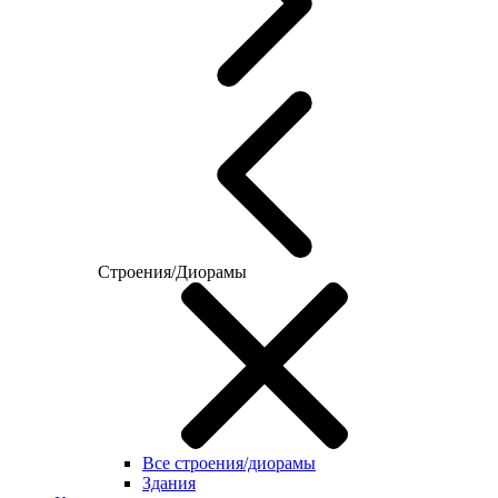
Строения/Диорамы
Все строения/диорамы
Здания