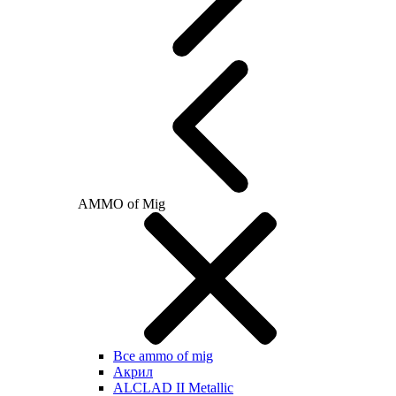
AMMO of Mig
Все ammo of mig
Акрил
ALCLAD II Metallic