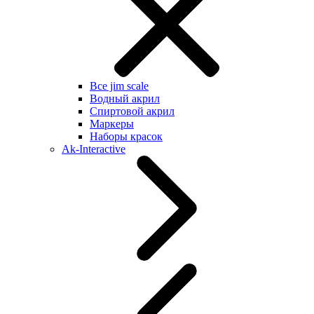
Все jim scale
Водный акрил
Спиртовой акрил
Маркеры
Наборы красок
Ak-Interactive