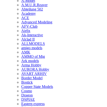
A-Model
A.M.U.R.Reaver
Abteilung 502
Academy
ACE
Advanced Modeling
AFV-Club
Airfix
Ak-Interactive
Alclad II
ALLMODELS
amigo models
AMK
AMMO of Mig
Ark models
Arma Hobby
AURORA Hobby
AVART ARHIV
Border Model
Bostick
Copper State Models
Cosmo
Dragon
DSPIAE
Eastern express