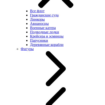
Все флот
Гражданские суда
Линкоры
Авианосцы
Военные катера
Подводные лодки
Крейсера и эсминцы
Парусники
Деревянные корабли
Фигуры