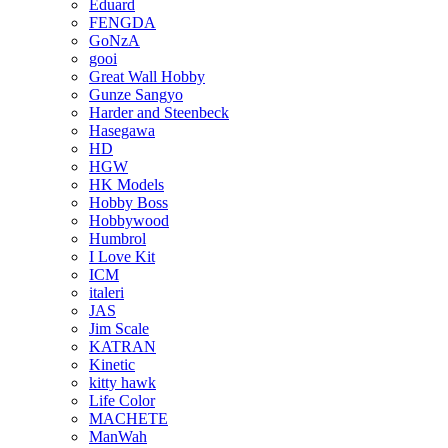
Eduard
FENGDA
GoNzA
gooi
Great Wall Hobby
Gunze Sangyo
Harder and Steenbeck
Hasegawa
HD
HGW
HK Models
Hobby Boss
Hobbywood
Humbrol
I Love Kit
ICM
italeri
JAS
Jim Scale
KATRAN
Kinetic
kitty hawk
Life Color
MACHETE
ManWah