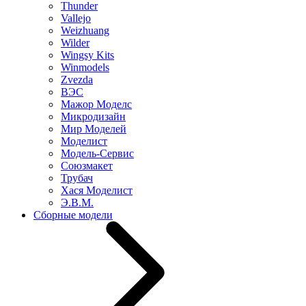
Thunder
Vallejo
Weizhuang
Wilder
Wingsy Kits
Winmodels
Zvezda
ВЭС
Мажор Моделс
Микродизайн
Мир Моделей
Моделист
Модель-Сервис
Союзмакет
Трубач
Хася Моделист
Э.В.М.
Сборные модели