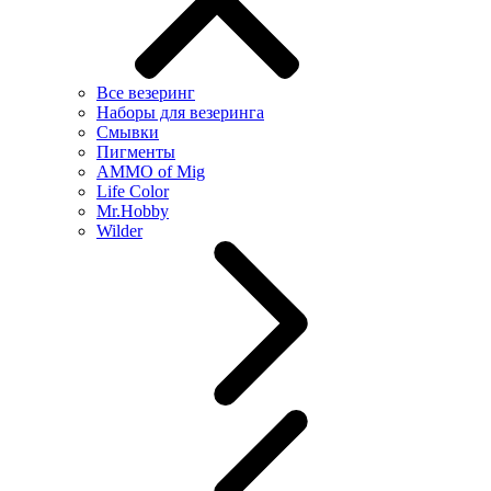
Все везеринг
Наборы для везеринга
Смывки
Пигменты
AMMO of Mig
Life Color
Mr.Hobby
Wilder