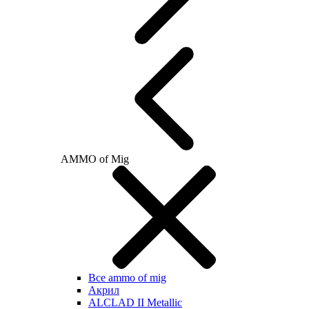
AMMO of Mig
Все ammo of mig
Акрил
ALCLAD II Metallic