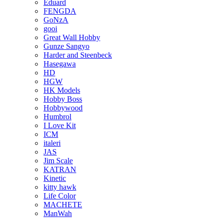
Eduard
FENGDA
GoNzA
gooi
Great Wall Hobby
Gunze Sangyo
Harder and Steenbeck
Hasegawa
HD
HGW
HK Models
Hobby Boss
Hobbywood
Humbrol
I Love Kit
ICM
italeri
JAS
Jim Scale
KATRAN
Kinetic
kitty hawk
Life Color
MACHETE
ManWah