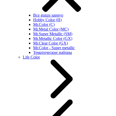
Все gunze sangyo
Hobby Color (H)
Mr.Color (C)
Mr.Metal Color (MC)
Mr.Super Metallic (SM)
Mr.Metallic Color (GX)
Mr.Clear Color (GX)
Mr.Color - Super metallic
Тематические наборы
Life Color