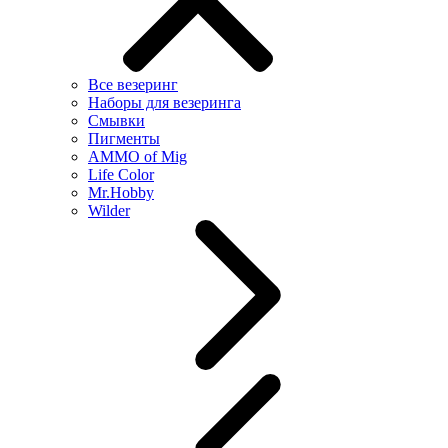
Все везеринг
Наборы для везеринга
Смывки
Пигменты
AMMO of Mig
Life Color
Mr.Hobby
Wilder