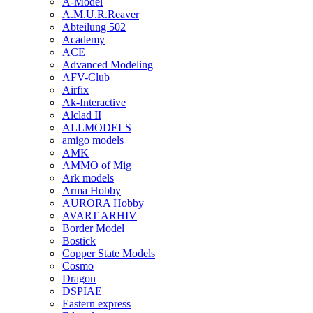
A-Model
A.M.U.R.Reaver
Abteilung 502
Academy
ACE
Advanced Modeling
AFV-Club
Airfix
Ak-Interactive
Alclad II
ALLMODELS
amigo models
AMK
AMMO of Mig
Ark models
Arma Hobby
AURORA Hobby
AVART ARHIV
Border Model
Bostick
Copper State Models
Cosmo
Dragon
DSPIAE
Eastern express