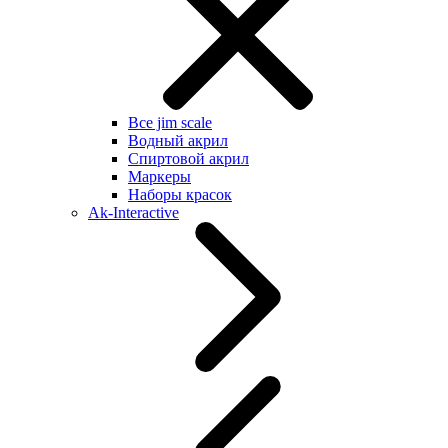
Все jim scale
Водный акрил
Спиртовой акрил
Маркеры
Наборы красок
Ak-Interactive