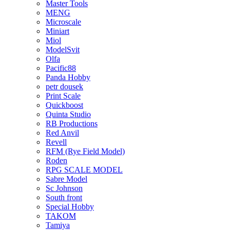
Master Tools
MENG
Microscale
Miniart
Miol
ModelSvit
Olfa
Pacific88
Panda Hobby
petr dousek
Print Scale
Quickboost
Quinta Studio
RB Productions
Red Anvil
Revell
RFM (Rye Field Model)
Roden
RPG SCALE MODEL
Sabre Model
Sc Johnson
South front
Special Hobby
TAKOM
Tamiya