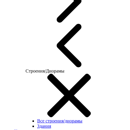
Строения/Диорамы
Все строения/диорамы
Здания