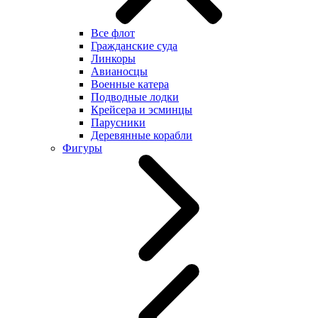
Все флот
Гражданские суда
Линкоры
Авианосцы
Военные катера
Подводные лодки
Крейсера и эсминцы
Парусники
Деревянные корабли
Фигуры