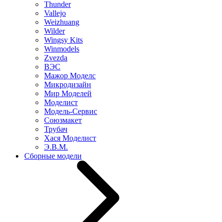
Thunder
Vallejo
Weizhuang
Wilder
Wingsy Kits
Winmodels
Zvezda
ВЭС
Мажор Моделс
Микродизайн
Мир Моделей
Моделист
Модель-Сервис
Союзмакет
Трубач
Хася Моделист
Э.В.М.
Сборные модели