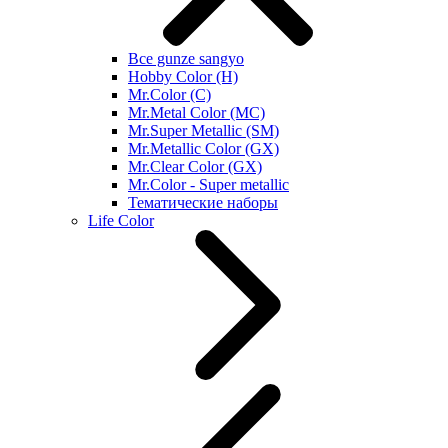
Все gunze sangyo
Hobby Color (H)
Mr.Color (C)
Mr.Metal Color (MC)
Mr.Super Metallic (SM)
Mr.Metallic Color (GX)
Mr.Clear Color (GX)
Mr.Color - Super metallic
Тематические наборы
Life Color