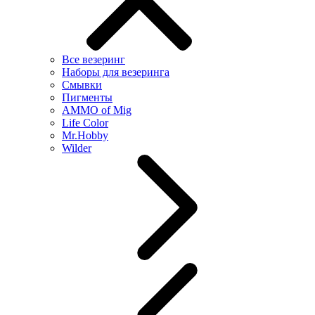
Все везеринг
Наборы для везеринга
Смывки
Пигменты
AMMO of Mig
Life Color
Mr.Hobby
Wilder