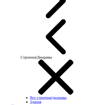
Строения/Диорамы
Все строения/диорамы
Здания