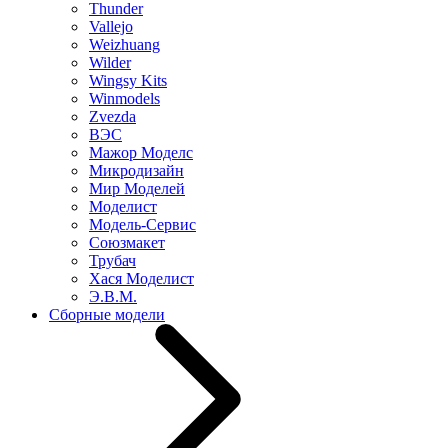
Thunder
Vallejo
Weizhuang
Wilder
Wingsy Kits
Winmodels
Zvezda
ВЭС
Мажор Моделс
Микродизайн
Мир Моделей
Моделист
Модель-Сервис
Союзмакет
Трубач
Хася Моделист
Э.В.М.
Сборные модели