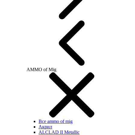
AMMO of Mig
Все ammo of mig
Акрил
ALCLAD II Metallic