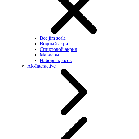
Все jim scale
Водный акрил
Спиртовой акрил
Маркеры
Наборы красок
Ak-Interactive