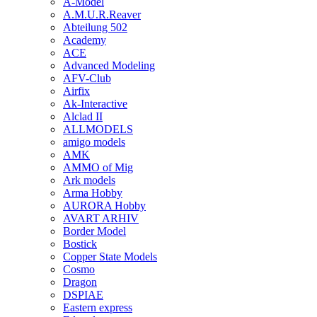
A-Model
A.M.U.R.Reaver
Abteilung 502
Academy
ACE
Advanced Modeling
AFV-Club
Airfix
Ak-Interactive
Alclad II
ALLMODELS
amigo models
AMK
AMMO of Mig
Ark models
Arma Hobby
AURORA Hobby
AVART ARHIV
Border Model
Bostick
Copper State Models
Cosmo
Dragon
DSPIAE
Eastern express