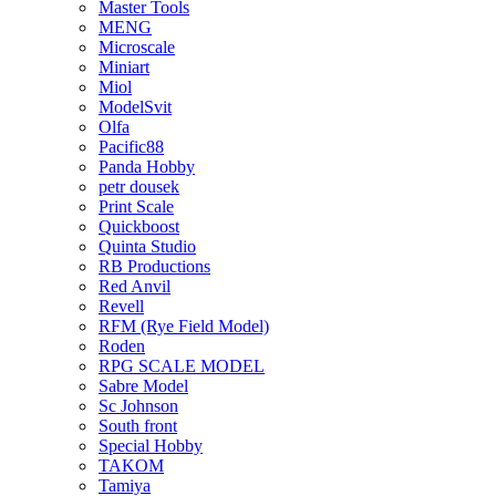
Master Tools
MENG
Microscale
Miniart
Miol
ModelSvit
Olfa
Pacific88
Panda Hobby
petr dousek
Print Scale
Quickboost
Quinta Studio
RB Productions
Red Anvil
Revell
RFM (Rye Field Model)
Roden
RPG SCALE MODEL
Sabre Model
Sc Johnson
South front
Special Hobby
TAKOM
Tamiya