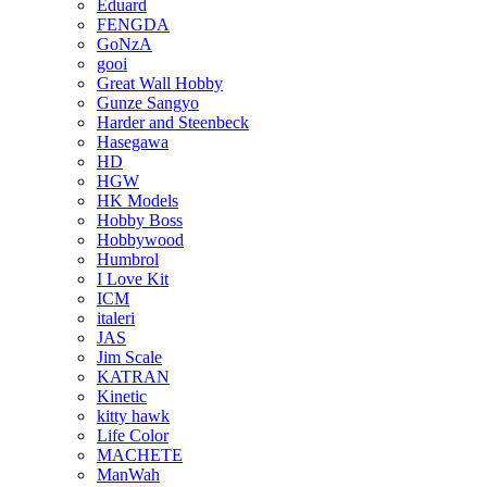
Eduard
FENGDA
GoNzA
gooi
Great Wall Hobby
Gunze Sangyo
Harder and Steenbeck
Hasegawa
HD
HGW
HK Models
Hobby Boss
Hobbywood
Humbrol
I Love Kit
ICM
italeri
JAS
Jim Scale
KATRAN
Kinetic
kitty hawk
Life Color
MACHETE
ManWah