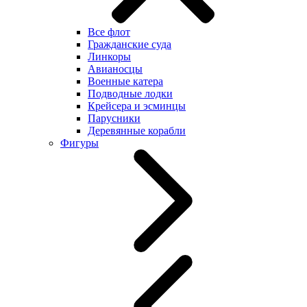
Все флот
Гражданские суда
Линкоры
Авианосцы
Военные катера
Подводные лодки
Крейсера и эсминцы
Парусники
Деревянные корабли
Фигуры