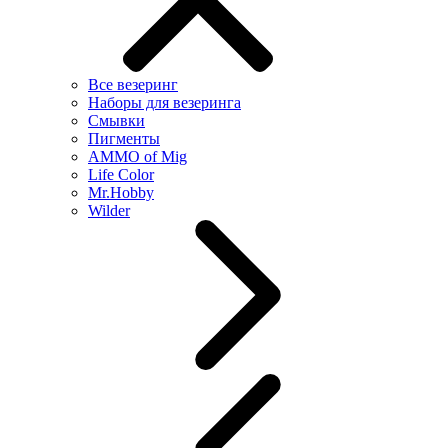
Все везеринг
Наборы для везеринга
Смывки
Пигменты
AMMO of Mig
Life Color
Mr.Hobby
Wilder