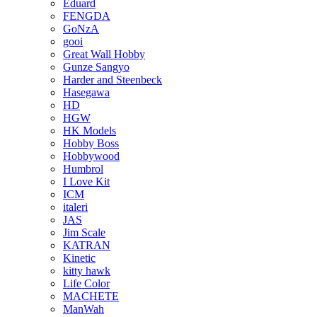
Eduard
FENGDA
GoNzA
gooi
Great Wall Hobby
Gunze Sangyo
Harder and Steenbeck
Hasegawa
HD
HGW
HK Models
Hobby Boss
Hobbywood
Humbrol
I Love Kit
ICM
italeri
JAS
Jim Scale
KATRAN
Kinetic
kitty hawk
Life Color
MACHETE
ManWah