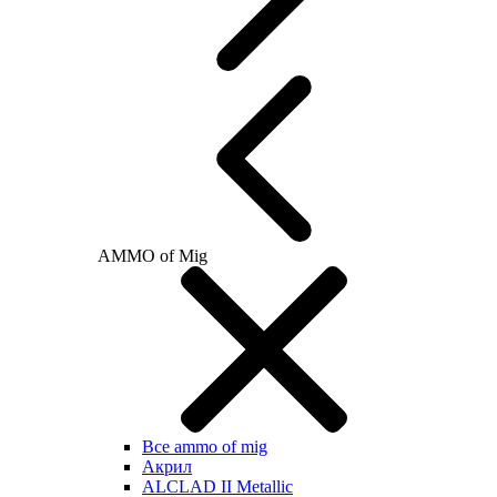
AMMO of Mig
Все ammo of mig
Акрил
ALCLAD II Metallic