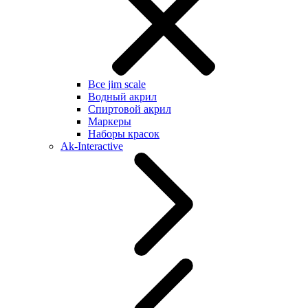
Все jim scale
Водный акрил
Спиртовой акрил
Маркеры
Наборы красок
Ak-Interactive