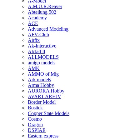
A-Model
A.M.U.R.Reaver
Abteilung 502
Academy
ACE
Advanced Modeling
AFV-Club
Airfix
Ak-Interactive
Alclad II
ALLMODELS
amigo models
AMK
AMMO of Mig
Ark models
Arma Hobby
AURORA Hobby
AVART ARHIV
Border Model
Bostick
Copper State Models
Cosmo
Dragon
DSPIAE
Eastern express