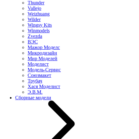
Thunder
Vallejo
Weizhuang
Wilder
Wingsy Kits
Winmodels
Zvezda
ВЭС
Мажор Моделс
Микродизайн
Мир Моделей
Моделист
Модель-Сервис
Союзмакет
Трубач
Хася Моделист
Э.В.М.
Сборные модели