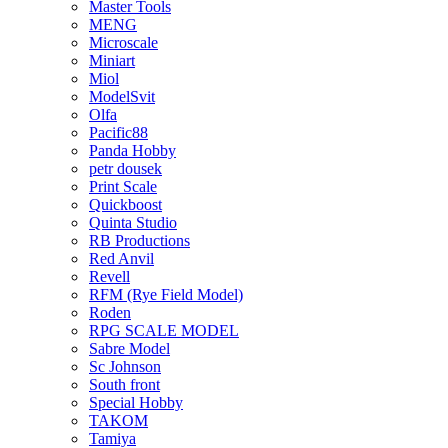
Master Tools
MENG
Microscale
Miniart
Miol
ModelSvit
Olfa
Pacific88
Panda Hobby
petr dousek
Print Scale
Quickboost
Quinta Studio
RB Productions
Red Anvil
Revell
RFM (Rye Field Model)
Roden
RPG SCALE MODEL
Sabre Model
Sc Johnson
South front
Special Hobby
TAKOM
Tamiya