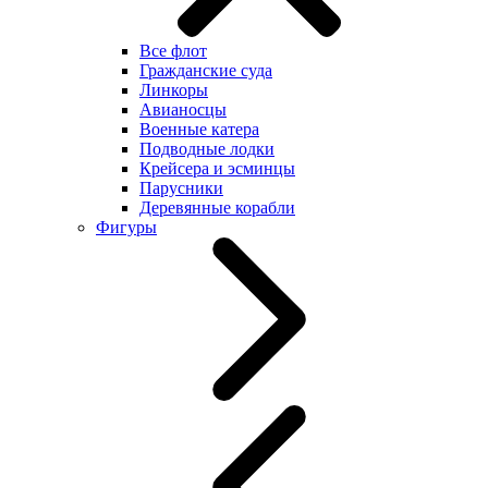
Все флот
Гражданские суда
Линкоры
Авианосцы
Военные катера
Подводные лодки
Крейсера и эсминцы
Парусники
Деревянные корабли
Фигуры