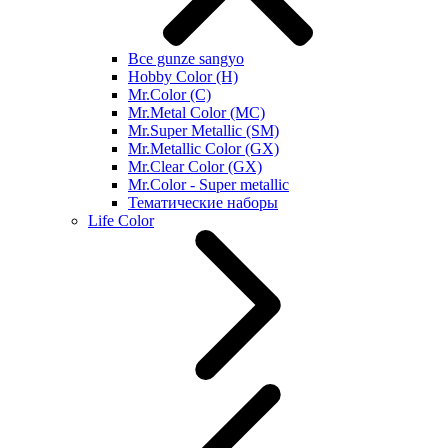
Все gunze sangyo
Hobby Color (H)
Mr.Color (C)
Mr.Metal Color (MC)
Mr.Super Metallic (SM)
Mr.Metallic Color (GX)
Mr.Clear Color (GX)
Mr.Color - Super metallic
Тематические наборы
Life Color