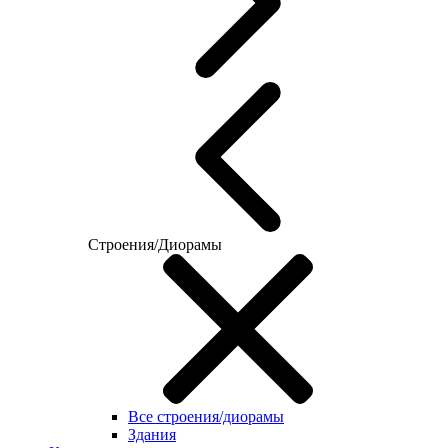
Строения/Диорамы
Все строения/диорамы
Здания