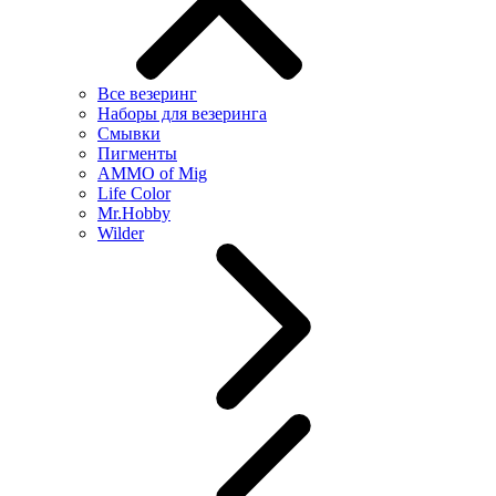
Все везеринг
Наборы для везеринга
Смывки
Пигменты
AMMO of Mig
Life Color
Mr.Hobby
Wilder