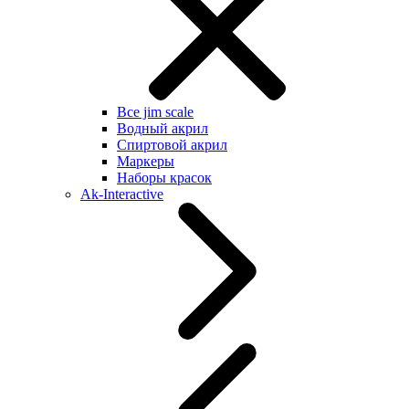
Все jim scale
Водный акрил
Спиртовой акрил
Маркеры
Наборы красок
Ak-Interactive