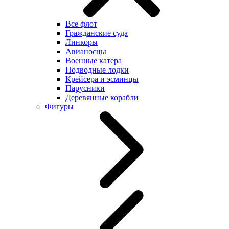
Все флот
Гражданские суда
Линкоры
Авианосцы
Военные катера
Подводные лодки
Крейсера и эсминцы
Парусники
Деревянные корабли
Фигуры