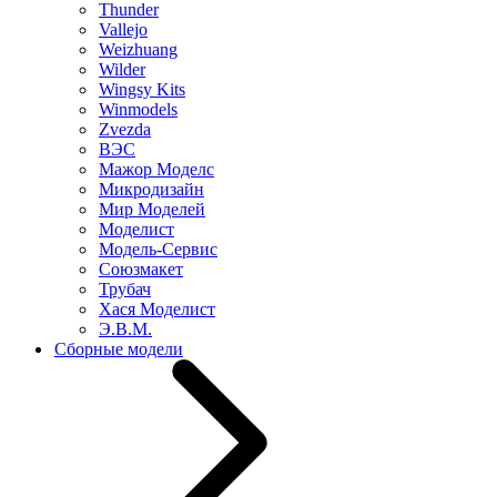
Thunder
Vallejo
Weizhuang
Wilder
Wingsy Kits
Winmodels
Zvezda
ВЭС
Мажор Моделс
Микродизайн
Мир Моделей
Моделист
Модель-Сервис
Союзмакет
Трубач
Хася Моделист
Э.В.М.
Сборные модели