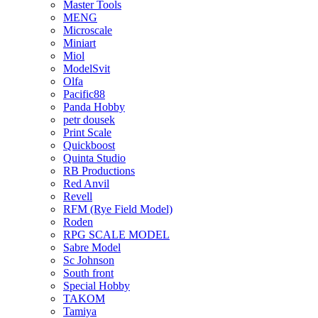
Master Tools
MENG
Microscale
Miniart
Miol
ModelSvit
Olfa
Pacific88
Panda Hobby
petr dousek
Print Scale
Quickboost
Quinta Studio
RB Productions
Red Anvil
Revell
RFM (Rye Field Model)
Roden
RPG SCALE MODEL
Sabre Model
Sc Johnson
South front
Special Hobby
TAKOM
Tamiya