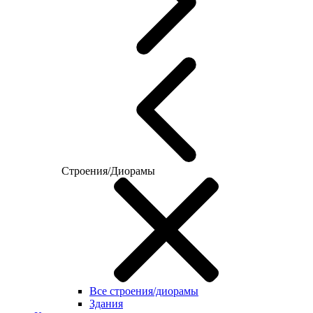
Строения/Диорамы
Все строения/диорамы
Здания