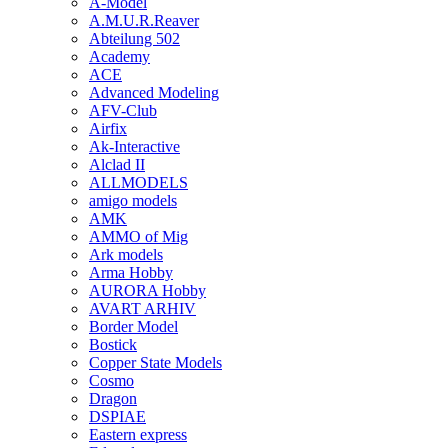
A-Model
A.M.U.R.Reaver
Abteilung 502
Academy
ACE
Advanced Modeling
AFV-Club
Airfix
Ak-Interactive
Alclad II
ALLMODELS
amigo models
AMK
AMMO of Mig
Ark models
Arma Hobby
AURORA Hobby
AVART ARHIV
Border Model
Bostick
Copper State Models
Cosmo
Dragon
DSPIAE
Eastern express