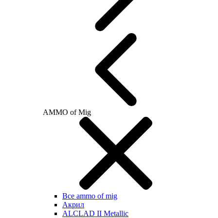
AMMO of Mig
Все ammo of mig
Акрил
ALCLAD II Metallic