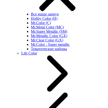
Все gunze sangyo
Hobby Color (H)
Mr.Color (C)
Mr.Metal Color (MC)
Mr.Super Metallic (SM)
Mr.Metallic Color (GX)
Mr.Clear Color (GX)
Mr.Color - Super metallic
Тематические наборы
Life Color