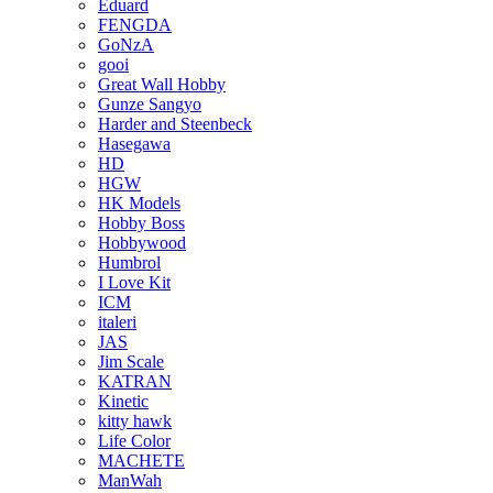
Eduard
FENGDA
GoNzA
gooi
Great Wall Hobby
Gunze Sangyo
Harder and Steenbeck
Hasegawa
HD
HGW
HK Models
Hobby Boss
Hobbywood
Humbrol
I Love Kit
ICM
italeri
JAS
Jim Scale
KATRAN
Kinetic
kitty hawk
Life Color
MACHETE
ManWah