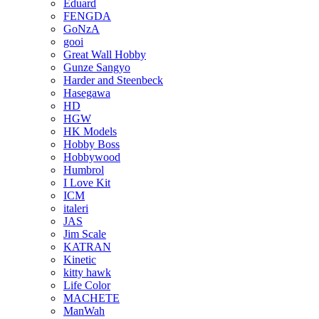
Eduard
FENGDA
GoNzA
gooi
Great Wall Hobby
Gunze Sangyo
Harder and Steenbeck
Hasegawa
HD
HGW
HK Models
Hobby Boss
Hobbywood
Humbrol
I Love Kit
ICM
italeri
JAS
Jim Scale
KATRAN
Kinetic
kitty hawk
Life Color
MACHETE
ManWah