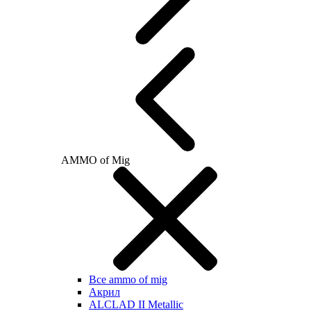
AMMO of Mig
Все ammo of mig
Акрил
ALCLAD II Metallic