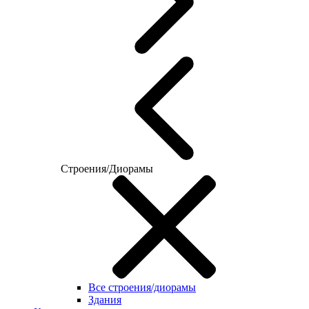
Строения/Диорамы
Все строения/диорамы
Здания