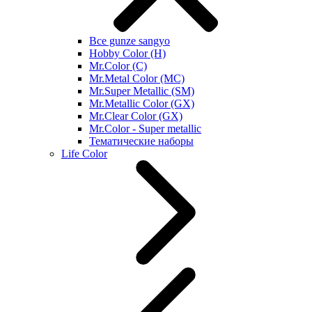
Все gunze sangyo
Hobby Color (H)
Mr.Color (C)
Mr.Metal Color (MC)
Mr.Super Metallic (SM)
Mr.Metallic Color (GX)
Mr.Clear Color (GX)
Mr.Color - Super metallic
Тематические наборы
Life Color