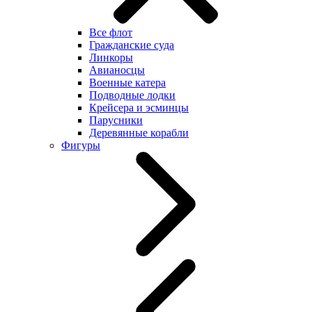
Все флот
Гражданские суда
Линкоры
Авианосцы
Военные катера
Подводные лодки
Крейсера и эсминцы
Парусники
Деревянные корабли
Фигуры