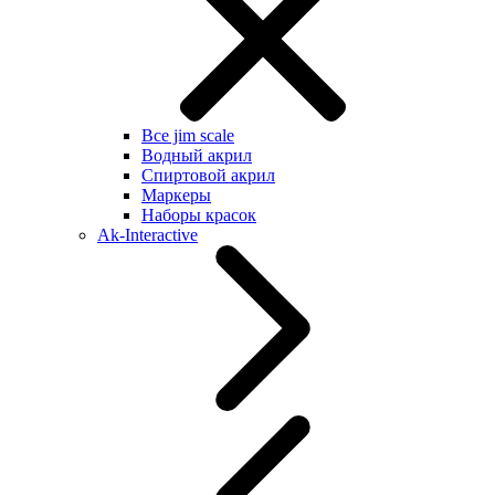
Все jim scale
Водный акрил
Спиртовой акрил
Маркеры
Наборы красок
Ak-Interactive