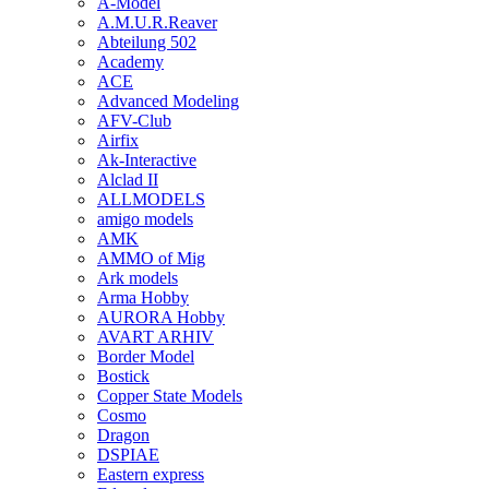
A-Model
A.M.U.R.Reaver
Abteilung 502
Academy
ACE
Advanced Modeling
AFV-Club
Airfix
Ak-Interactive
Alclad II
ALLMODELS
amigo models
AMK
AMMO of Mig
Ark models
Arma Hobby
AURORA Hobby
AVART ARHIV
Border Model
Bostick
Copper State Models
Cosmo
Dragon
DSPIAE
Eastern express