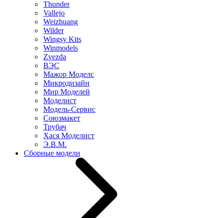
Thunder
Vallejo
Weizhuang
Wilder
Wingsy Kits
Winmodels
Zvezda
ВЭС
Мажор Моделс
Микродизайн
Мир Моделей
Моделист
Модель-Сервис
Союзмакет
Трубач
Хася Моделист
Э.В.М.
Сборные модели