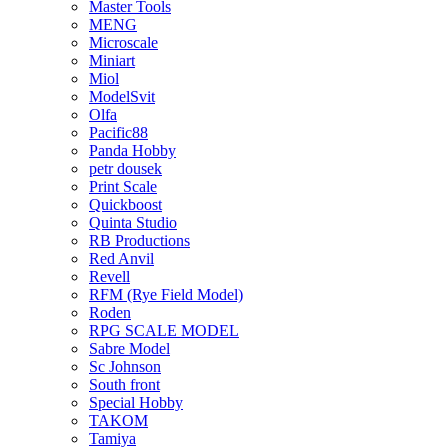
Master Tools
MENG
Microscale
Miniart
Miol
ModelSvit
Olfa
Pacific88
Panda Hobby
petr dousek
Print Scale
Quickboost
Quinta Studio
RB Productions
Red Anvil
Revell
RFM (Rye Field Model)
Roden
RPG SCALE MODEL
Sabre Model
Sc Johnson
South front
Special Hobby
TAKOM
Tamiya