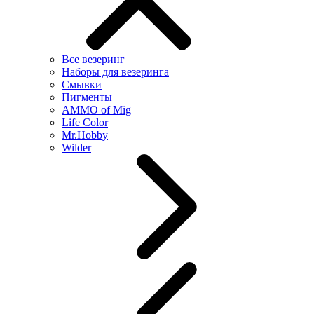
Все везеринг
Наборы для везеринга
Смывки
Пигменты
AMMO of Mig
Life Color
Mr.Hobby
Wilder