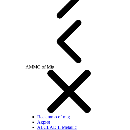
AMMO of Mig
Все ammo of mig
Акрил
ALCLAD II Metallic