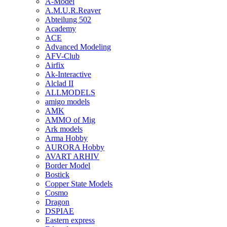
A-Model
A.M.U.R.Reaver
Abteilung 502
Academy
ACE
Advanced Modeling
AFV-Club
Airfix
Ak-Interactive
Alclad II
ALLMODELS
amigo models
AMK
AMMO of Mig
Ark models
Arma Hobby
AURORA Hobby
AVART ARHIV
Border Model
Bostick
Copper State Models
Cosmo
Dragon
DSPIAE
Eastern express